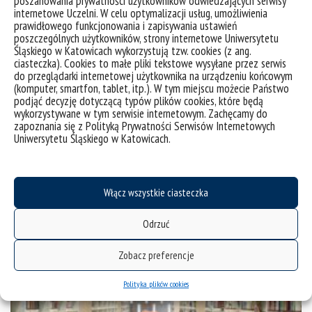
poszanowania prywatności użytkowników odwiedzających serwisy
internetowe Uczelni. W celu optymalizacji usług, umożliwienia
prawidłowego funkcjonowania i zapisywania ustawień
poszczególnych użytkowników, strony internetowe Uniwersytetu
Śląskiego w Katowicach wykorzystują tzw. cookies (z ang.
ciasteczka). Cookies to małe pliki tekstowe wysyłane przez serwis
do przeglądarki internetowej użytkownika na urządzeniu końcowym
(komputer, smartfon, tablet, itp.). W tym miejscu możecie Państwo
podjąć decyzję dotyczącą typów plików cookies, które będą
wykorzystywane w tym serwisie internetowym. Zachęcamy do
zapoznania się z Polityką Prywatności Serwisów Internetowych
Portal Pracownika
Uniwersytetu Śląskiego w Katowicach.
Włącz wszystkie ciasteczka
Odrzuć
Zobacz preferencje
Polityka plików cookies