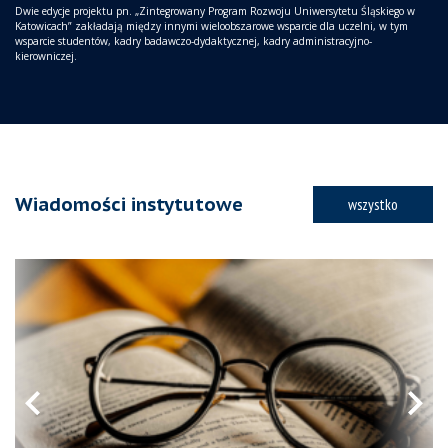
Dwie edycje projektu pn. „Zintegrowany Program Rozwoju Uniwersytetu Śląskiego w
Katowicach” zakładają między innymi wieloobszarowe wsparcie dla uczelni, w tym
wsparcie studentów, kadry badawczo-dydaktycznej, kadry administracyjno-
kierowniczej.
Wiadomości instytutowe
wszystko