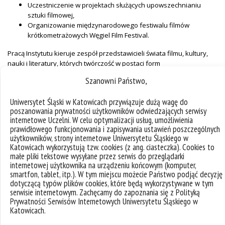
Uczestniczenie w projektach służących upowszechnianiu
sztuki filmowej,
Organizowanie międzynarodowego festiwalu filmów
krótkometrażowych Węgiel Film Festival.
Pracą Instytutu kieruje zespół przedstawicieli świata filmu, kultury,
nauki i literatury, których twórczość w postaci form
kinematograficznych, telewizyjnych i teatralnych ma znaczący zasięg
Szanowni Państwo,
w Polsce i Europie.
Uniwersytet Śląski w Katowicach przywiązuje dużą wagę do
poszanowania prywatności użytkowników odwiedzających serwisy
internetowe Uczelni. W celu optymalizacji usług, umożliwienia
prawidłowego funkcjonowania i zapisywania ustawień poszczególnych
użytkowników, strony internetowe Uniwersytetu Śląskiego w
Katowicach wykorzystują tzw. cookies (z ang. ciasteczka). Cookies to
małe pliki tekstowe wysyłane przez serwis do przeglądarki
internetowej użytkownika na urządzeniu końcowym (komputer,
smartfon, tablet, itp.). W tym miejscu możecie Państwo podjąć decyzję
dotyczącą typów plików cookies, które będą wykorzystywane w tym
serwisie internetowym. Zachęcamy do zapoznania się z Polityką
Prywatności Serwisów Internetowych Uniwersytetu Śląskiego w
Katowicach.