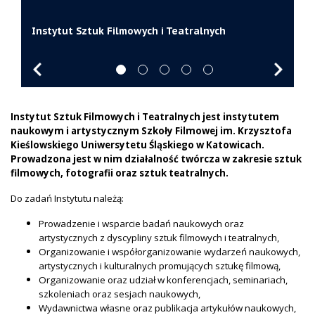
Instytut Sztuk Filmowych i Teatralnych jest instytutem naukowym i
Pracą Instytutu kieruje zespół przedstawicieli świata filmu, kultury, nauki
W ramach Instytutu współpracujemy z wieloma instytucjami kulturalnymi
artystycznym Szkoły Filmowej im. Krzysztofa Kieślowskiego Uniwersytetu
W Instytucie prowadzona jest działalność twórcza w zakresie sztuk
i literatury, których twórczość w postaci form kinematograficznych,
oraz współorganizujemy różne wydarzenia artystyczne, naukowe oraz
Instytut Sztuk Filmowych i Teatralnych
Śląskiego w Katowicach.
filmowych, fotografii oraz sztuk teatralnych.
telewizyjnych i teatralnych ma znaczący zasięg w Polsce i Europie.
dydaktyczne.
Instytut Sztuk Filmowych i Teatralnych jest instytutem
naukowym
i artystycznym Szkoły Filmowej im. Krzysztofa
Kieślowskiego
Uniwersytetu Śląskiego w Katowicach.
Prowadzona jest w nim działalność twórcza w zakresie sztuk
filmowych, fotografii oraz sztuk teatralnych.
Do zadań Instytutu należą:
Prowadzenie i wsparcie badań naukowych oraz
artystycznych z dyscypliny sztuk filmowych i teatralnych,
Organizowanie i współorganizowanie wydarzeń naukowych,
artystycznych i kulturalnych promujących sztukę filmową,
Organizowanie oraz udział w konferencjach, seminariach,
szkoleniach oraz sesjach naukowych,
Wydawnictwa własne oraz publikacja artykułów naukowych,