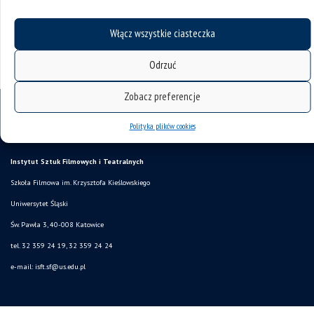
Włącz wszystkie ciasteczka
Fotografie autorstwa Krzysztofa Szlapy.
Odrzuć
Zobacz preferencje
Polityka plików cookies
Instytut Sztuk Filmowych i Teatralnych
Szkoła Filmowa im. Krzysztofa Kieślowskiego
Uniwersytet Śląski
Św. Pawła 3, 40-008 Katowice
tel. 32 359 24 19, 32 359 24 24
e-mail: isft.sf@us.edu.pl