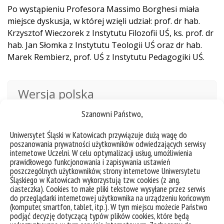
Po wystąpieniu Profesora Massimo Borghesi miała
miejsce dyskusja, w której wzięli udział:
prof. dr hab.
Krzysztof Wieczorek z Instytutu Filozofii UŚ,
ks. prof. dr
hab. Jan Słomka z Instytutu Teologii UŚ oraz dr hab.
Marek Rembierz, prof. UŚ z Instytutu Pedagogiki UŚ.
Wersja polska
Szanowni Państwo,
Wersja
Uniwersytet Śląski w Katowicach przywiązuje dużą wagę do
polska
poszanowania prywatności użytkowników odwiedzających serwisy
internetowe Uczelni. W celu optymalizacji usług, umożliwienia
prawidłowego funkcjonowania i zapisywania ustawień
Kliknij "zgadzam się",
poszczególnych użytkowników, strony internetowe Uniwersytetu
żeby włączyć Youtube
Śląskiego w Katowicach wykorzystują tzw. cookies (z ang.
Polityka plików cookies
ciasteczka). Cookies to małe pliki tekstowe wysyłane przez serwis
do przeglądarki internetowej użytkownika na urządzeniu końcowym
Zgadzam się
(komputer, smartfon, tablet, itp.). W tym miejscu możecie Państwo
podjąć decyzję dotyczącą typów plików cookies, które będą