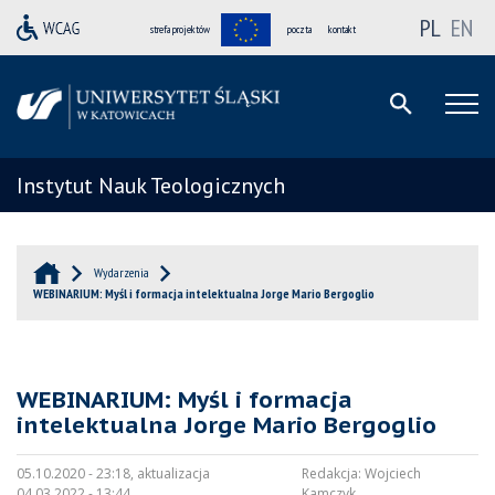
PL
EN
strefa projektów
poczta
kontakt
Instytut Nauk Teologicznych
Wydarzenia
WEBINARIUM: Myśl i formacja intelektualna Jorge Mario Bergoglio
WEBINARIUM: Myśl i formacja
intelektualna Jorge Mario Bergoglio
05.10.2020 - 23:18, aktualizacja
Redakcja:
Wojciech
04.03.2022 - 13:44
Kamczyk