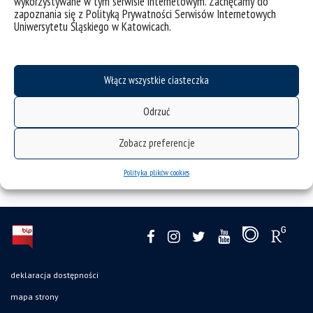
wykorzystywane w tym serwisie internetowym. Zachęcamy do
Italiano
zapoznania się z Polityką Prywatności Serwisów Internetowych
Uniwersytetu Śląskiego w Katowicach.
Sprawozdanie
Włącz wszystkie ciasteczka
Odrzuć
Zobacz preferencje
Polityka plików cookies
deklaracja dostępności
mapa strony