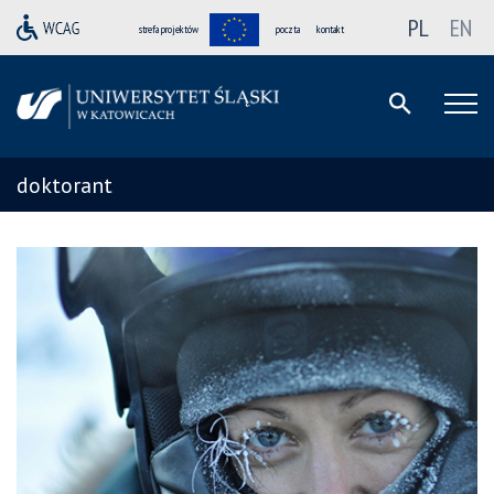
PL
EN
strefa projektów
poczta
kontakt
doktorant