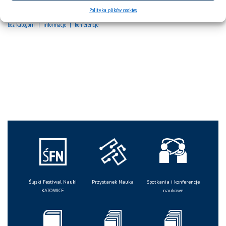
Kongres „Nauka ponad podziałami” 12-13.09.24 r.
Polityka plików cookies
bez kategorii
informacje
konferencje
Śląski Festiwal Nauki
Przystanek Nauka
Spotkania i konferencje
KATOWICE
naukowe