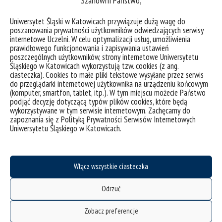
Szanowni Państwo,
Uniwersytet Śląski w Katowicach przywiązuje dużą wagę do
poszanowania prywatności użytkowników odwiedzających serwisy
internetowe Uczelni. W celu optymalizacji usług, umożliwienia
prawidłowego funkcjonowania i zapisywania ustawień
poszczególnych użytkowników, strony internetowe Uniwersytetu
Konkursy, konferencje
Śląskiego w Katowicach wykorzystują tzw. cookies (z ang.
ciasteczka). Cookies to małe pliki tekstowe wysyłane przez serwis
do przeglądarki internetowej użytkownika na urządzeniu końcowym
(komputer, smartfon, tablet, itp.). W tym miejscu możecie Państwo
podjąć decyzję dotyczącą typów plików cookies, które będą
wykorzystywane w tym serwisie internetowym. Zachęcamy do
zapoznania się z Polityką Prywatności Serwisów Internetowych
Uniwersytetu Śląskiego w Katowicach.
Włącz wszystkie ciasteczka
Odrzuć
Zobacz preferencje