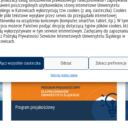
awień poszczególnych użytkowników, strony internetowe Uniwersytetu
skiego w Katowicach wykorzystują tzw. cookies (z ang. ciasteczka). Cookies
e pliki tekstowe wysyłane przez serwis do przeglądarki internetowej
tkownika na urządzeniu końcowym (komputer, smartfon, tablet, itp.). W tym
jscu możecie Państwo podjąć decyzję dotyczącą typów plików cookies, kt
dą wykorzystywane w tym serwisie internetowym. Zachęcamy do zapoznani
 z Polityką Prywatności Serwisów Internetowych Uniwersytetu Śląskiego w
towicach.
Inicjatywa Doskonałości Badawczej
łącz wszystkie ciasteczka
Odrzuć
Zobacz preferencje
Polityka plików cookies
Program projakościowy