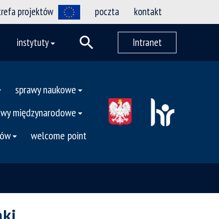
trefa projektów
poczta
kontakt
instytuty
Intranet
sprawy naukowe
awy międzynarodowe
tów
welcome point
nki