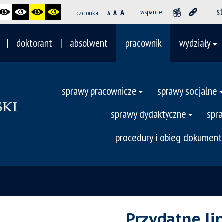
s
A
wsparcie
czcionka
A
A
doktorant
absolwent
pracownik
wydziały
sprawy pracownicze
sprawy socjalne
sprawy dydaktyczne
spr
procedury i obieg dokumen
Przydatne li