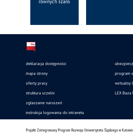
równych szans
deklaracja dostępności
ubezpiec
mapa strony
program e
oferty pracy
wirtualny 
struktura uczelni
LEX Baza
zgłaszanie naruszeń
instrukcja logowania do intranetu
Projekt Zintegrowany Program Rozwoju Uniwersytetu Śląskiego w Katowi