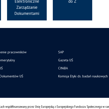
Elektroniczne
do Z
Zarządzanie
Dokumentami
zenie pracowników
SAP
merytalny
Gazeta UŚ
UŚ
CINiBA
 Dokumentów UŚ
Komisja Etyki ds. badań naukowych
cach współfinansowany przez Unię Europejską z Europejskiego Funduszu Społecznego w r