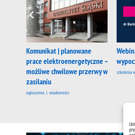
Komunikat | planowane
Webin
prace elektroenergetyczne –
wypoc
możliwe chwilowe przerwy w
szkolenia 
zasilaniu
ogłoszenia
wiadomości
Un
pry
opt