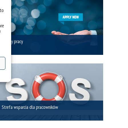
 to
óre
a
Oferty pracy
Strefa wsparcia dla pracowników