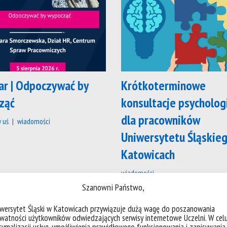
ar | Odpoczywać by
Krótkoterminowe
ząć
konsultacje psycholog
dla pracowników
w uś
wiadomości
Uniwersytetu Śląskie
Katowicach
wiadomości
Szanowni Państwo,
iwersytet Śląski w Katowicach przywiązuje dużą wagę do poszanowania
watności użytkowników odwiedzających serwisy internetowe Uczelni. W cel
ymalizacji usług, umożliwienia prawidłowego funkcjonowania i zapisywania