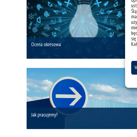
ust
Ślą
mał
uży
mie
bę
się
Ka
Ocena okresowa
W
Jak pracujemy?