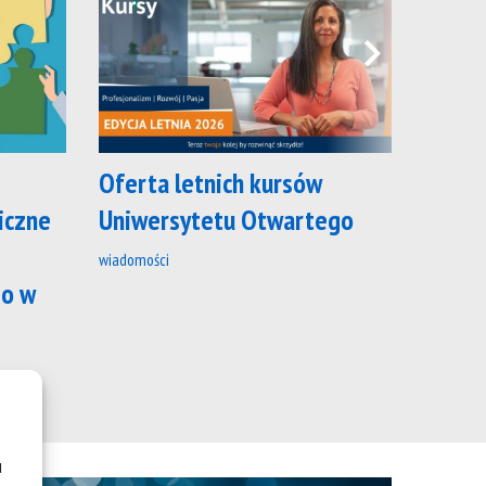
Oferta letnich kursów
Szkol
iczne
Uniwersytetu Otwartego
praco
kieru
wiadomości
go w
wiadomoś
u