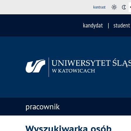
kontrast
kandydat
student
pracownik
Wyszukiwarka osób