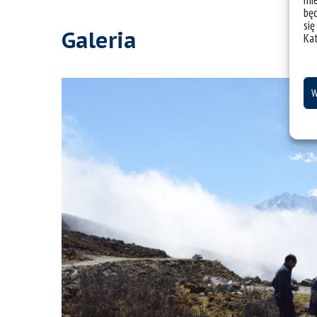
mie
bę
się
Galeria
Ka
W