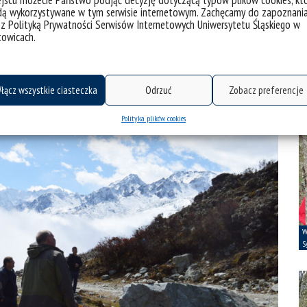
jscu możecie Państwo podjąć decyzję dotyczącą typów plików cookies, kt
dą wykorzystywane w tym serwisie internetowym. Zachęcamy do zapoznani
 z Polityką Prywatności Serwisów Internetowych Uniwersytetu Śląskiego w
towicach.
łącz wszystkie ciasteczka
Odrzuć
Zobacz preferencje
Polityka plików cookies