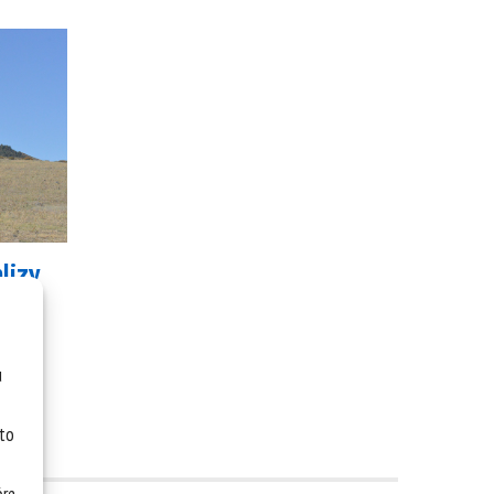
lizy
u
 to