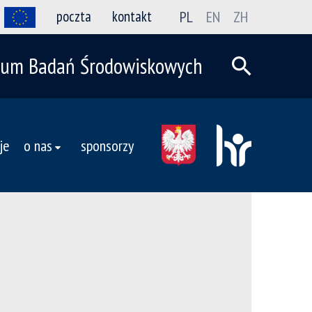
poczta
kontakt
PL
EN
ZH
trum Badań Środowiskowych
je
o nas
sponsorzy