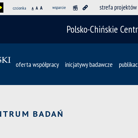
strefa projektów
A
wsparcie
czcionka
A
A
Polsko-Chińskie Cen
oferta współpracy
inicjatywy badawcze
publikac
ENTRUM BADAŃ