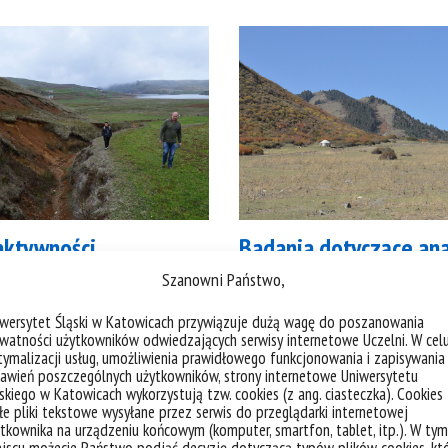
aktywności
Badania dotyczące ana
kowej i zagrożenia
przyrostów rocznych
Szanowni Państwo,
nego dla wybranych
krzewinek
iwersytet Śląski w Katowicach przywiązuje dużą wagę do poszanowania
watności użytkowników odwiedzających serwisy internetowe Uczelni. W cel
rów w Yunnan
badania
informacje
ymalizacji usług, umożliwienia prawidłowego funkcjonowania i zapisywania
awień poszczególnych użytkowników, strony internetowe Uniwersytetu
skiego w Katowicach wykorzystują tzw. cookies (z ang. ciasteczka). Cookies
e pliki tekstowe wysyłane przez serwis do przeglądarki internetowej
tkownika na urządzeniu końcowym (komputer, smartfon, tablet, itp.). W tym