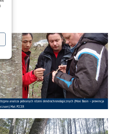
óre
a