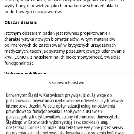
wydychanym powietrzu jako biomarkerów schorzeń układu
oddechowego i nowotworów.
Obszar działań:
Istotnym obszarem badań jest również projektowanie i
charakterystyka nowych biomateriałów, w tym materiałów
polimerowych do zastosowań w krytycznych urządzeniach
medycznych, takich jak systemy pozaustrojowego utlenowania
krwi (ECMO), z naciskiem na ich biokompatybilność, trwałość i
funkcjonalność.
Wybrane publikacje:
Szanowni Państwo,
Biomarkers of Calcification, Endothelial Injury, and Platelet-
Endothelial Interaction in Patients with Aortic Valve Stenosis
,
Uniwersytet Śląski w Katowicach przywiązuje dużą wagę do
Bańka Paweł, Męcka Klaudia, Berger-Kucza Adrianna,
poszanowania prywatności użytkowników odwiedzających serwisy
Swinarew Andrzej [i in.], International Journal of Molecular
internetowe Uczelni. W celu optymalizacji usług, umożliwienia
Sciences, 2025, vol. 26, nr 10, s.1-15, Numer artykułu:4873.
prawidłowego funkcjonowania i zapisywania ustawień
DOI:10.3390/ijms26104873
poszczególnych użytkowników, strony internetowe Uniwersytetu
Oxidation of the Alloy Based on the Intermetallic Phase FeAl
Śląskiego w Katowicach wykorzystują tzw. cookies (z ang.
in the Temperature Range of 700–1000 °C in Air and
ciasteczka). Cookies to małe pliki tekstowe wysyłane przez serwis
do przeglądarki internetowej użytkownika na urządzeniu końcowym
Possibilities of Practical Application
,
Cebulski Janusz, Pasek