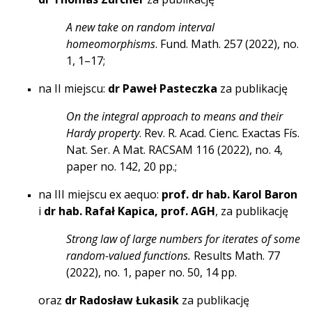
A new take on random interval
homeomorphisms
. Fund. Math. 257 (2022), no.
1, 1–17;
na II miejscu:
dr
Paweł Pasteczka
za publikację
On the integral approach to means and their
Hardy property
. Rev. R. Acad. Cienc. Exactas Fís.
Nat. Ser. A Mat. RACSAM 116 (2022), no. 4,
paper no. 142, 20 pp.;
na III miejscu ex aequo:
prof. dr hab. Karol Baron
i
dr hab. Rafał Kapica, prof. AGH
, za publikację
Strong law of large numbers for iterates of some
random-valued functions.
Results Math. 77
(2022), no. 1, paper no. 50, 14 pp.
oraz
dr Radosław Łukasik
za publikację