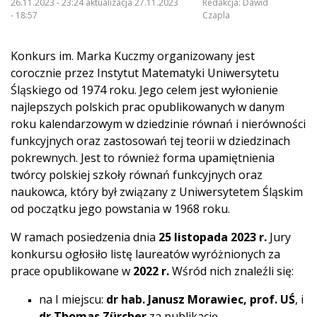
26.11.2023 - 23:24 aktualizacja 27.11.2023
Redakcja:
Dawid
- 18:57
Czapla
Konkurs im. Marka Kuczmy organizowany jest
corocznie przez Instytut Matematyki Uniwersytetu
Śląskiego od 1974 roku. Jego celem jest wyłonienie
najlepszych polskich prac opublikowanych w danym
roku kalendarzowym w dziedzinie równań i nierówności
funkcyjnych oraz zastosowań tej teorii w dziedzinach
pokrewnych. Jest to również forma upamiętnienia
twórcy polskiej szkoły równań funkcyjnych oraz
naukowca, który był związany z Uniwersytetem Śląskim
od początku jego powstania w 1968 roku.
W ramach posiedzenia dnia
25 listopada 2023 r.
Jury
konkursu ogłosiło listę laureatów wyróżnionych za
prace opublikowane w
2022 r.
Wśród nich znaleźli się:
na I miejscu:
dr hab.
Janusz Morawiec, prof. UŚ
, i
dr
Thomas Zürcher
za publikację