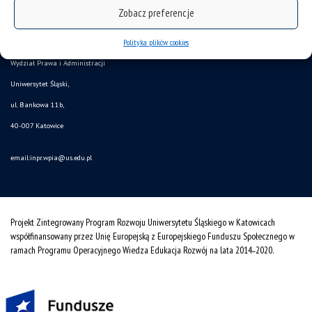
Zobacz preferencje
mapa strony
Polityka plików cookies
Instytut Nauk Prawnych,
Wydział Prawa i Administracji
Uniwersytet Śląski,
ul. Bankowa 11b,
40-007 Katowice
email:inpr.wpia@us.edu.pl
Projekt Zintegrowany Program Rozwoju Uniwersytetu Śląskiego w Katowicach
współfinansowany przez Unię Europejską z Europejskiego Funduszu Społecznego w
ramach Programu Operacyjnego Wiedza Edukacja Rozwój na lata 2014˗2020.