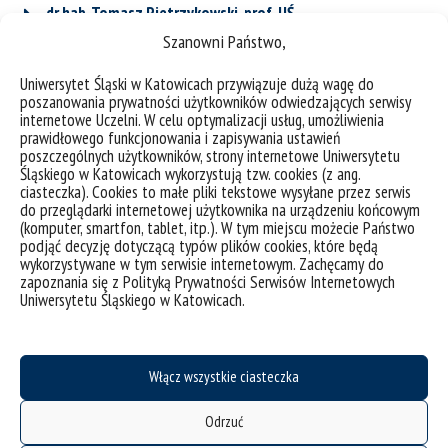
dr hab. Tomasz Pietrzykowski, prof. UŚ
Szanowni Państwo,
Uniwersytet Śląski w Katowicach przywiązuje dużą wagę do
dr hab. Rafał Blicharz prof. UŚ
poszanowania prywatności użytkowników odwiedzających serwisy
internetowe Uczelni. W celu optymalizacji usług, umożliwienia
prawidłowego funkcjonowania i zapisywania ustawień
poszczególnych użytkowników, strony internetowe Uniwersytetu
prof. dr hab. Zbigniew Kawiatowkowski
Śląskiego w Katowicach wykorzystują tzw. cookies (z ang.
ciasteczka). Cookies to małe pliki tekstowe wysyłane przez serwis
do przeglądarki internetowej użytkownika na urządzeniu końcowym
(komputer, smartfon, tablet, itp.). W tym miejscu możecie Państwo
podjąć decyzję dotyczącą typów plików cookies, które będą
wykorzystywane w tym serwisie internetowym. Zachęcamy do
zapoznania się z Polityką Prywatności Serwisów Internetowych
Uniwersytetu Śląskiego w Katowicach.
Włącz wszystkie ciasteczka
Odrzuć
deklaracja dostępności