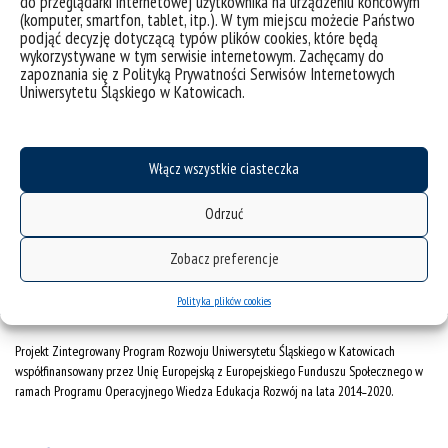
do przeglądarki internetowej użytkownika na urządzeniu końcowym
(komputer, smartfon, tablet, itp.). W tym miejscu możecie Państwo
podjąć decyzję dotyczącą typów plików cookies, które będą
wykorzystywane w tym serwisie internetowym. Zachęcamy do
deklaracja dostępności
zapoznania się z Polityką Prywatności Serwisów Internetowych
mapa strony
Uniwersytetu Śląskiego w Katowicach.
Instytut Nauk Teologicznych
Włącz wszystkie ciasteczka
ul. Jordana 18,
Odrzuć
40-043 Katowice
Zobacz preferencje
Polityka plików cookies
Projekt Zintegrowany Program Rozwoju Uniwersytetu Śląskiego w Katowicach
współfinansowany przez Unię Europejską z Europejskiego Funduszu Społecznego w
ramach Programu Operacyjnego Wiedza Edukacja Rozwój na lata 2014˗2020.