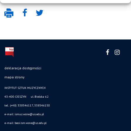
deklaracja dostępności
mapa strony
INSTYTUT SZTUK MUZYCZNYCH
43-400 CIESZYN ul. Bielska 62
tel.: (+48) 338546117, 338546150
e-mail: ismuz.wsne@us.edu.pl
e-mail: beoi.ism.wsne@us.edu.pl