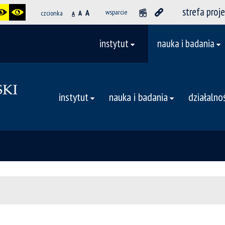
strefa proj
A
wsparcie
czcionka
A
A
instytut
nauka i badania
instytut
nauka i badania
działalno