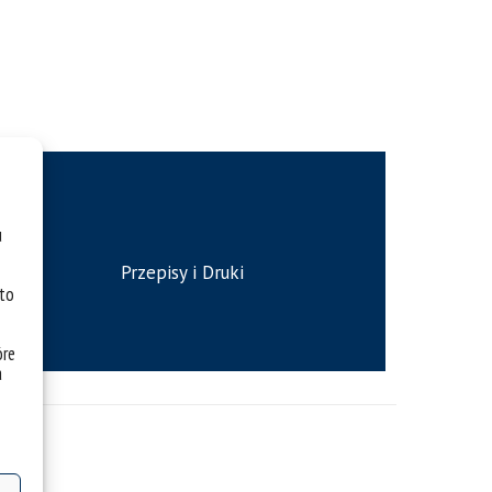
u
Przepisy i Druki
 to
óre
a