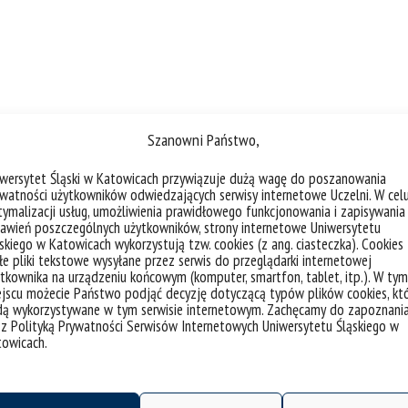
Szanowni Państwo,
iwersytet Śląski w Katowicach przywiązuje dużą wagę do poszanowania
watności użytkowników odwiedzających serwisy internetowe Uczelni. W cel
ymalizacji usług, umożliwienia prawidłowego funkcjonowania i zapisywania
Zespoły badawcze
awień poszczególnych użytkowników, strony internetowe Uniwersytetu
skiego w Katowicach wykorzystują tzw. cookies (z ang. ciasteczka). Cookies
e pliki tekstowe wysyłane przez serwis do przeglądarki internetowej
tkownika na urządzeniu końcowym (komputer, smartfon, tablet, itp.). W tym
jscu możecie Państwo podjąć decyzję dotyczącą typów plików cookies, kt
dą wykorzystywane w tym serwisie internetowym. Zachęcamy do zapoznani
 z Polityką Prywatności Serwisów Internetowych Uniwersytetu Śląskiego w
towicach.