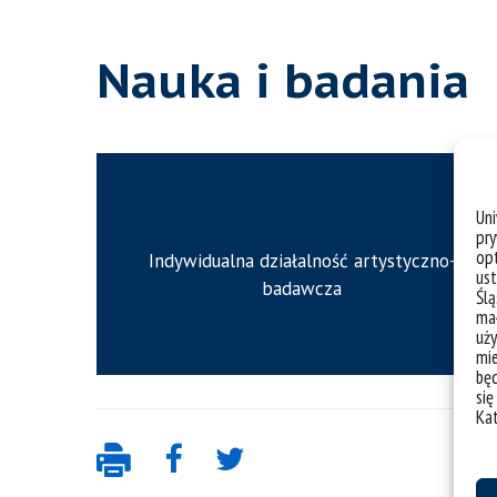
Nauka i badania
Un
pry
opt
Indywidualna działalność artystyczno-
ust
badawcza
Ślą
mał
uży
mie
bę
się
Ka