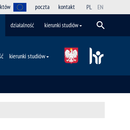
ektów
poczta
kontakt
PL
EN
działalność
kierunki studiów
ść
kierunki studiów