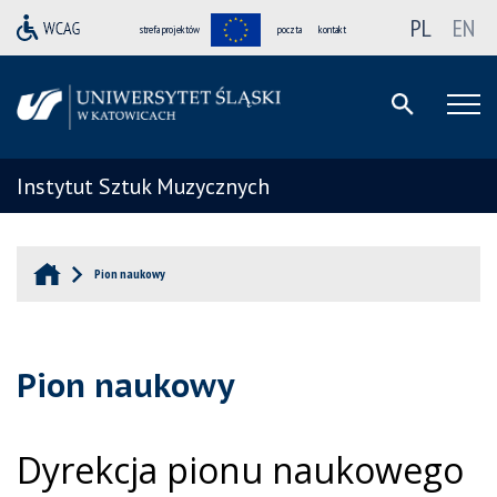
PL
EN
strefa projektów
poczta
kontakt
Instytut Sztuk Muzycznych
Pion naukowy
Pion naukowy
Dyrekcja pionu naukowego