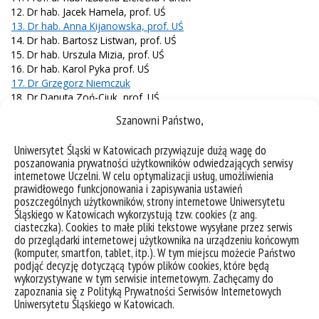
12. Dr hab. Jacek Hamela, prof. UŚ
13. Dr hab. Anna Kijanowska, prof. UŚ
14. Dr hab. Bartosz Listwan, prof. UŚ
15. Dr hab. Urszula Mizia, prof. UŚ
16. Dr hab. Karol Pyka prof. UŚ
17. Dr Grzegorz Niemczuk
18. Dr Danuta Zoń-Ciuk, prof. UŚ
Szanowni Państwo,
Uniwersytet Śląski w Katowicach przywiązuje dużą wagę do
„Dyscyplina: Sztuki
poszanowania prywatności użytkowników odwiedzających serwisy
internetowe Uczelni. W celu optymalizacji usług, umożliwienia
muzyczne”
prawidłowego funkcjonowania i zapisywania ustawień
poszczególnych użytkowników, strony internetowe Uniwersytetu
Śląskiego w Katowicach wykorzystują tzw. cookies (z ang.
Osoby reprezentujące dyscyplinę: sztuki muzyczne
ciasteczka). Cookies to małe pliki tekstowe wysyłane przez serwis
do przeglądarki internetowej użytkownika na urządzeniu końcowym
1. mgr Ewelina Bachul-Cienciała
(komputer, smartfon, tablet, itp.). W tym miejscu możecie Państwo
2. dr Bogusław Bemben
podjąć decyzję dotyczącą typów plików cookies, które będą
3. mgr inż. Paulina Bielesz
wykorzystywane w tym serwisie internetowym. Zachęcamy do
4. dr hab. Joanna Boślak-Górniok
zapoznania się z Polityką Prywatności Serwisów Internetowych
Uniwersytetu Śląskiego w Katowicach.
5. prof. dr hab. Wiesław Cienciała
6. prof. dr hab. Krzysztof Gawlas