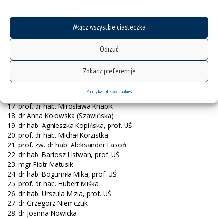
7. prof. dr hab. Joanna Glenc
8. dr hab. Wojciech Golec
Włącz wszystkie ciasteczka
9. dr Dariusz Górniok
10. dr Aleksandra Hałat, prof. UŚ
11. dr Marcin Hałat
Odrzuć
12. dr hab. Jacek Hamela, prof. UŚ
13. dr Agata Hołdyk, prof. UŚ
Zobacz preferencje
14. dr Zayed Jabri
15. dr hab. Małgorzata Kaniowska, prof. UŚ
Polityka plików cookies
16. dr hab. Anna Kijanowska, prof. UŚ
17. prof. dr hab. Mirosława Knapik
18. dr Anna Kołowska (Szawińska)
19. dr hab. Agnieszka Kopińska, prof. UŚ
20. prof. dr hab. Michał Korzistka
21. prof. zw. dr hab. Aleksander Lasoń
22. dr hab. Bartosz Listwan, prof. UŚ
23. mgr Piotr Matusik
24. dr hab. Bogumiła Mika, prof. UŚ
25. prof. dr hab. Hubert Miśka
26. dr hab. Urszula Mizia, prof. UŚ
27. dr Grzegorz Niemczuk
28. dr Joanna Nowicka