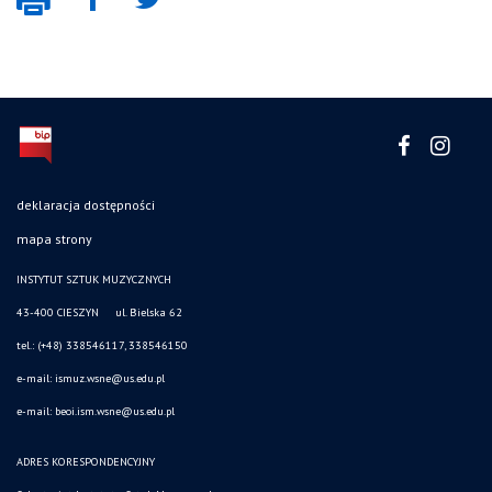
deklaracja dostępności
mapa strony
INSTYTUT SZTUK MUZYCZNYCH
43-400 CIESZYN ul. Bielska 62
tel.: (+48) 338546117, 338546150
e-mail: ismuz.wsne@us.edu.pl
e-mail: beoi.ism.wsne@us.edu.pl
ADRES KORESPONDENCYJNY