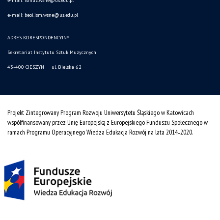
e-mail: ismuz.wsne@us.edu.pl
e-mail: beoi.ism.wsne@us.edu.pl
ADRES KORESPONDENCYJNY
Sekretariat Instytutu Sztuk Muzycznych
43-400 CIESZYN ul. Bielska 62
Projekt Zintegrowany Program Rozwoju Uniwersytetu Śląskiego w Katowicach
współfinansowany przez Unię Europejską z Europejskiego Funduszu Społecznego w
ramach Programu Operacyjnego Wiedza Edukacja Rozwój na lata 2014˗2020.