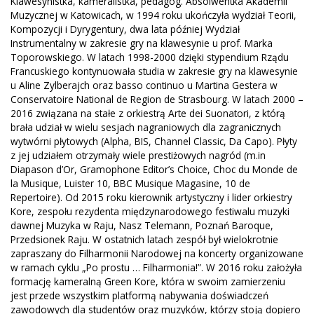
Klawesynistka, kameralistka, pedagog. Absolwentka Akademii
Muzycznej w Katowicach, w 1994 roku ukończyła wydział Teorii,
Kompozycji i Dyrygentury, dwa lata później Wydział
Instrumentalny w zakresie gry na klawesynie u prof. Marka
Toporowskiego. W latach 1998-2000 dzięki stypendium Rządu
Francuskiego kontynuowała studia w zakresie gry na klawesynie
u Aline Zylberajch oraz basso continuo u Martina Gestera w
Conservatoire National de Region de Strasbourg. W latach 2000 –
2016 związana na stałe z orkiestrą Arte dei Suonatori, z którą
brała udział w wielu sesjach nagraniowych dla zagranicznych
wytwórni płytowych (Alpha, BIS, Channel Classic, Da Capo). Płyty
z jej udziałem otrzymały wiele prestiżowych nagród (m.in
Diapason d’Or, Gramophone Editor’s Choice, Choc du Monde de
la Musique, Luister 10, BBC Musique Magasine, 10 de
Repertoire). Od 2015 roku kierownik artystyczny i lider orkiestry
Kore, zespołu rezydenta międzynarodowego festiwalu muzyki
dawnej Muzyka w Raju, Nasz Telemann, Poznań Baroque,
Przedsionek Raju. W ostatnich latach zespół był wielokrotnie
zapraszany do Filharmonii Narodowej na koncerty organizowane
w ramach cyklu „Po prostu … Filharmonia!”. W 2016 roku założyła
formację kameralną Green Kore, która w swoim zamierzeniu
jest przede wszystkim platformą nabywania doświadczeń
zawodowych dla studentów oraz muzyków, którzy stoją dopiero