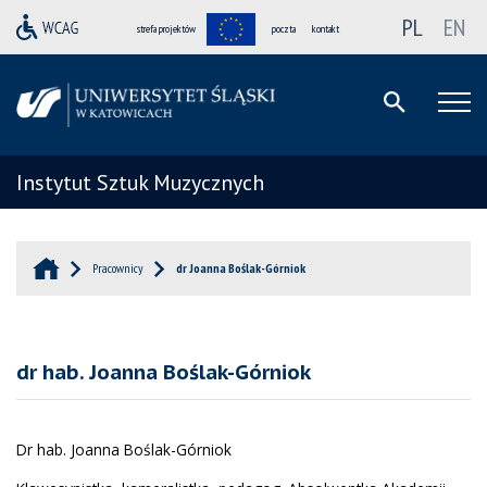
PL
EN
strefa projektów
poczta
kontakt
Instytut Sztuk Muzycznych
Pracownicy
dr Joanna Boślak-Górniok
dr hab. Joanna Boślak-Górniok
Dr hab. Joanna Boślak-Górniok