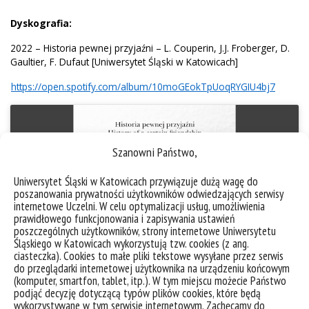
Dyskografia:
2022 – Historia pewnej przyjaźni – L. Couperin, J.J. Froberger, D.
Gaultier, F. Dufaut [Uniwersytet Śląski w Katowicach]
https://open.spotify.com/album/10moGEokTpUoqRYGIU4bj7
Szanowni Państwo,
Kliknij "zgadzam się", żeby włączyć
Youtube
Uniwersytet Śląski w Katowicach przywiązuje dużą wagę do
Polityka plików cookies
poszanowania prywatności użytkowników odwiedzających serwisy
internetowe Uczelni. W celu optymalizacji usług, umożliwienia
Zgadzam się
prawidłowego funkcjonowania i zapisywania ustawień
poszczególnych użytkowników, strony internetowe Uniwersytetu
Śląskiego w Katowicach wykorzystują tzw. cookies (z ang.
ciasteczka). Cookies to małe pliki tekstowe wysyłane przez serwis
do przeglądarki internetowej użytkownika na urządzeniu końcowym
(komputer, smartfon, tablet, itp.). W tym miejscu możecie Państwo
2018 – Memento mori Froberger [Uniwersytet Śląski w
podjąć decyzję dotyczącą typów plików cookies, które będą
Katowicach]
wykorzystywane w tym serwisie internetowym. Zachęcamy do