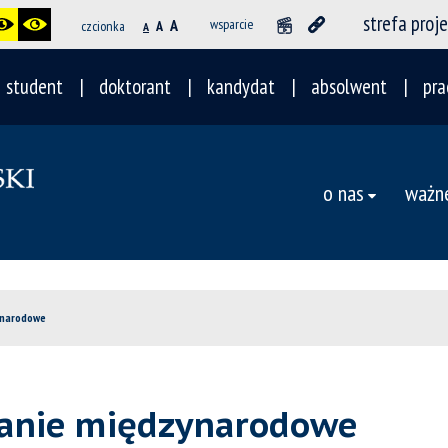
strefa proj
A
wsparcie
czcionka
A
A
student
doktorant
kandydat
absolwent
pra
o nas
ważne
ynarodowe
danie międzynarodowe