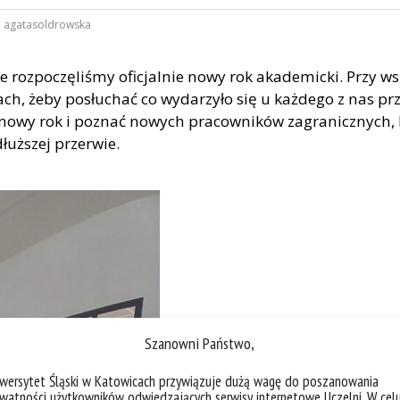
:
agatasoldrowska
 rozpoczęliśmy oficjalnie nowy rok akademicki. Przy ws
ch, żeby posłuchać co wydarzyło się u każdego z nas prz
owy rok i poznać nowych pracowników zagranicznych, kt
dłuższej przerwie.
Szanowni Państwo,
iwersytet Śląski w Katowicach przywiązuje dużą wagę do poszanowania
watności użytkowników odwiedzających serwisy internetowe Uczelni. W cel