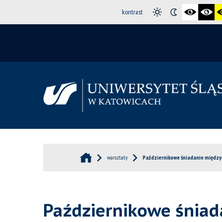
kontrast
warsztaty
Październikowe śniadanie międz
Październikowe śnia