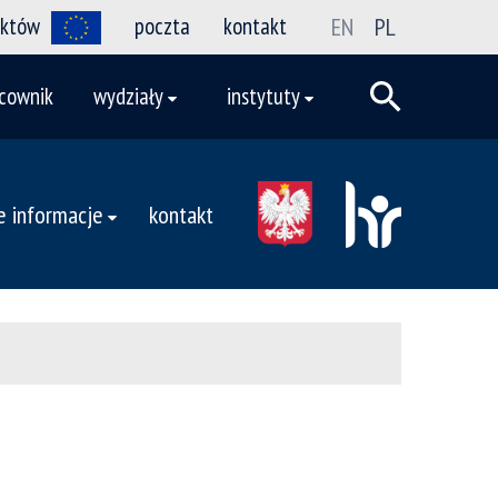
ektów
poczta
kontakt
EN
PL
cownik
wydziały
instytuty
 informacje
kontakt