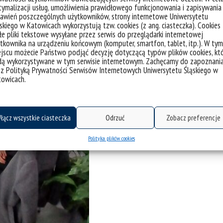
ymalizacji usług, umożliwienia prawidłowego funkcjonowania i zapisywania
awień poszczególnych użytkowników, strony internetowe Uniwersytetu
skiego w Katowicach wykorzystują tzw. cookies (z ang. ciasteczka). Cookies
e pliki tekstowe wysyłane przez serwis do przeglądarki internetowej
tkownika na urządzeniu końcowym (komputer, smartfon, tablet, itp.). W tym
jscu możecie Państwo podjąć decyzję dotyczącą typów plików cookies, kt
archiwum Welcome Point
dą wykorzystywane w tym serwisie internetowym. Zachęcamy do zapoznani
 z Polityką Prywatności Serwisów Internetowych Uniwersytetu Śląskiego w
towicach.
łącz wszystkie ciasteczka
Odrzuć
Zobacz preferencje
Polityka plików cookies