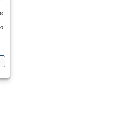
 to
óre
a