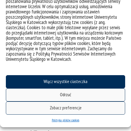
poszanowania prywatności użytkowników odwiedzających serwisy
prof. Damian Guzek,
damian.guzek@us.edu.pl
internetowe Uczelni. W celu optymalizacji usług, umożliwienia
prawidłowego funkcjonowania i zapisywania ustawień
WP6 – T4EU Green Campus Life, Inclusion and
poszczególnych użytkowników, strony internetowe Uniwersytetu
Wellbeing
Śląskiego w Katowicach wykorzystują tzw. cookies (z ang.
ciasteczka). Cookies to małe pliki tekstowe wysyłane przez serwis
Emilia Mielaniuk,
emilia.mielaniuk@us.edu.pl
do przeglądarki internetowej użytkownika na urządzeniu końcowym
(komputer, smartfon, tablet, itp.). W tym miejscu możecie Państwo
T4EU Diverse and inclusive Campus
podjąć decyzję dotyczącą typów plików cookies, które będą
wykorzystywane w tym serwisie internetowym. Zachęcamy do
Anna Nawrot,
anna.nawrot@us.edu.pl
zapoznania się z Polityką Prywatności Serwisów Internetowych
Uniwersytetu Śląskiego w Katowicach.
T4EU Green Campus
Ewelina Budzińska-Góra,
ewelina.budzinska-
gora@us.edu.pl
Włącz wszystkie ciasteczka
WP7 – T4EU Common Heritage and
Multilingualism
Odrzuć
prof. Jerzy Gorzelik,
jerzy.gorzelik@us.edu.pl
Zobacz preferencje
dr Agata Stronciwilk,
agata.stronciwilk@us.edu.pl
dr Lubomira Trojan,
lubomira.trojan@us.edu.pl
–
Polityka plików cookies
kampus w Cieszynie