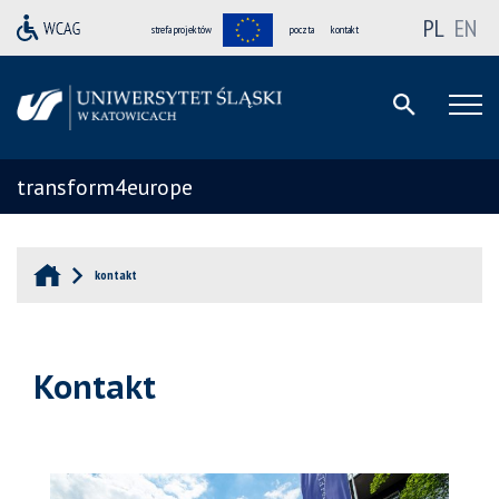
PL
EN
strefa projektów
poczta
kontakt
transform4europe
kontakt
Kontakt