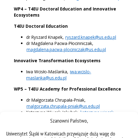
WP4 – T4EU Doctoral Education and Innovative
Ecosystems
T4EU Doctoral Education
dr Ryszard Knapek,
ryszard.knapek@us.edu.pl
dr Magdalena Pacwa-Płocinniczak,
magdalena.pacwa-plociniczak@us.edu.pl
Innovative Transformation Ecosystems
Iwa Wcisło-Maślanka,
iwa.wcislo-
maslanka@us.edu.pl
WP5 – T4EU Academy for Professional Excellence
dr Małgorzata Chrupała-Pniak,
malgorzata.chrupala-pniak@us.edu.pl
Katarzyna Więcek-Jakubek,
katarzyna.wiecek-
jakubek@us.edu.pl
Szanowni Państwo,
T4EU early-stage researchers’s academy
Uniwersytet Śląski w Katowicach przywiązuje dużą wagę do