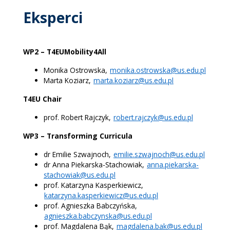
Eksperci
WP2 – T4EUMobility4All
Monika Ostrowska,
monika.ostrowska@us.edu.pl
Marta Koziarz,
marta.koziarz@us.edu.pl
T4EU Chair
prof. Robert Rajczyk,
robert.rajczyk@us.edu.pl
WP3 – Transforming Curricula
dr Emilie Szwajnoch,
emilie.szwajnoch@us.edu.pl
dr Anna Piekarska-Stachowiak,
anna.piekarska-
stachowiak@us.edu.pl
prof. Katarzyna Kasperkiewicz,
katarzyna.kasperkiewicz@us.edu.pl
prof. Agnieszka Babczyńska,
agnieszka.babczynska@us.edu.pl
prof. Magdalena Bąk,
magdalena.bak@us.edu.pl