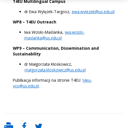
T4EU Multilingual Campus
dr Ewa Wylężek-Targosz,
ewa.wylezek@us.edu.pl
WP8 – T4EU Outreach
Iwa Wcisło-Maślanka,
iwa.wcislo-
maslanka@us.edu.pl
WP9 – Communication, Dissemination and
Sustainability
dr Małgorzata Kłoskowicz,
malgorzata.kloskowicz@us.edu.pl
Publikacja informacji na stronie T4EU:
t4eu-
vco@us.edu.pl
.