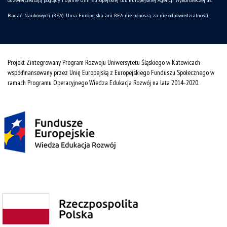
odzwierciedlają poglądy i opinie Unii Europejskiej lub Europejskiej Agencji Wykonawczej ds.
Badań Naukowych (REA). Unia Europejska ani REA nie ponoszą za nie odpowiedzialności.
Projekt Zintegrowany Program Rozwoju Uniwersytetu Śląskiego w Katowicach
współfinansowany przez Unię Europejską z Europejskiego Funduszu Społecznego w
ramach Programu Operacyjnego Wiedza Edukacja Rozwój na lata 2014˗2020.