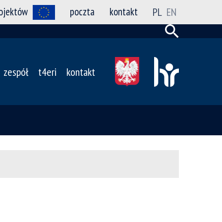
rojektów
poczta
kontakt
PL
EN
zespół
t4eri
kontakt
u