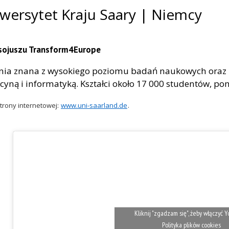
wersytet Kraju Saary | Niemcy
 sojuszu Transform4Europe
nia znana z wysokiego poziomu badań naukowych oraz k
yną i informatyką. Kształci około 17 000 studentów, po
trony internetowej:
www.uni-saarland.de
.
Kliknij "zgadzam się", żeby włączyć
Polityka plików cookies