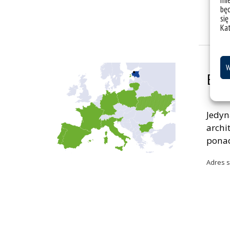
mie
bę
się
Ka
W
Est
Jedyn
archi
ponad
Adres s