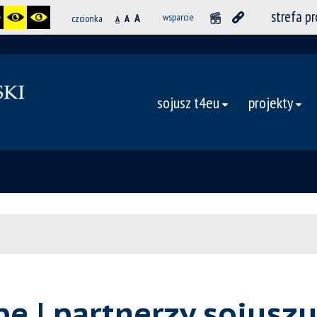
strefa p
A
wsparcie
czcionka
A
A
sojusz t4eu
projekty
e | partnerzy sojusz