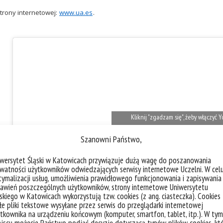
trony internetowej:
www.ua.es
.
Kliknij "zgadzam się", żeby włączyć
Polityka plików cookies
Szanowni Państwo,
Zgadzam się
iwersytet Śląski w Katowicach przywiązuje dużą wagę do poszanowania
watności użytkowników odwiedzających serwisy internetowe Uczelni. W cel
ymalizacji usług, umożliwienia prawidłowego funkcjonowania i zapisywania
awień poszczególnych użytkowników, strony internetowe Uniwersytetu
skiego w Katowicach wykorzystują tzw. cookies (z ang. ciasteczka). Cookies
e pliki tekstowe wysyłane przez serwis do przeglądarki internetowej
tkownika na urządzeniu końcowym (komputer, smartfon, tablet, itp.). W tym