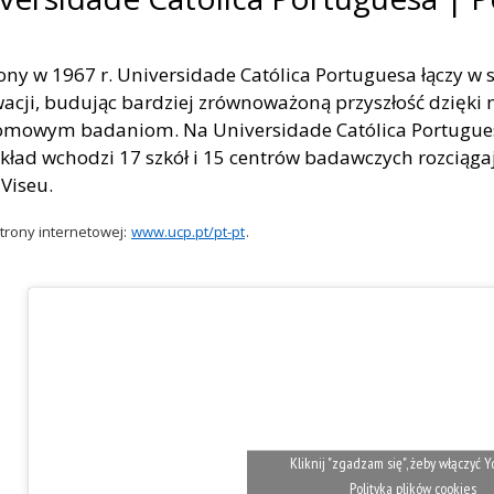
ony w 1967 r. Universidade Católica Portuguesa łączy w s
acji, budując bardziej zrównoważoną przyszłość dzięk
omowym badaniom. Na Universidade Católica Portugues
skład wchodzi 17 szkół i 15 centrów badawczych rozciągaj
 Viseu.
trony internetowej:
www.ucp.pt/pt-pt
.
Kliknij "zgadzam się", żeby włączyć
Polityka plików cookies