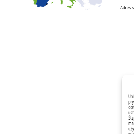
Adres s
Un
pry
opt
ust
Ślą
mał
uży