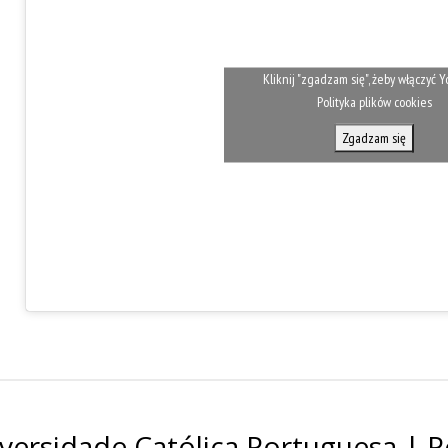
Kliknij "zgadzam się", żeby włączyć
Polityka plików cookies
Zgadzam się
versidade Católica Portuguesa | P