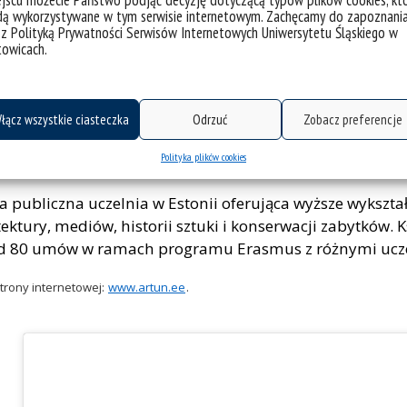
jscu możecie Państwo podjąć decyzję dotyczącą typów plików cookies, kt
dą wykorzystywane w tym serwisie internetowym. Zachęcamy do zapoznani
 z Polityką Prywatności Serwisów Internetowych Uniwersytetu Śląskiego w
towicach.
łącz wszystkie ciasteczka
Odrzuć
Zobacz preferencje
ońska Akademia Sztuki w Tallinie |
Polityka plików cookies
a publiczna uczelnia w Estonii oferująca wyższe wykształ
tektury, mediów, historii sztuki i konserwacji zabytków.
 80 umów w ramach programu Erasmus z różnymi ucze
trony internetowej:
www.artun.ee
.