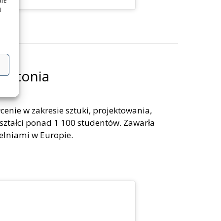
óre
a
 Estonia
cenie w zakresie sztuki, projektowania,
 Kształci ponad 1 100 studentów. Zawarła
lniami w Europie.