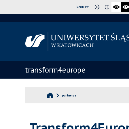
kontrast
transform4europe
partnerzy
Transform4Europ