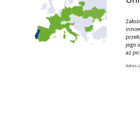
Założ
innow
przeł
jego 
aż po
Adres s