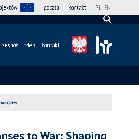
rojektów
poczta
kontakt
PL
EN
zespół
t4eri
kontakt
Kowno, Litwa
onses to War: Shaping