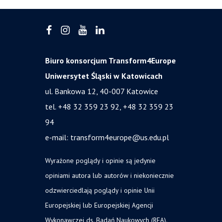
Biuro konsorcjum Transform4Europe
Uniwersytet Śląski w Katowicach
ul. Bankowa 12, 40-007 Katowice
tel. +48 32 359 23 92, +48 32 359 23
94
e-mail:
transform4europe@us.edu.pl
Wyrażone poglądy i opinie są jedynie
opiniami autora lub autorów i niekoniecznie
odzwierciedlają poglądy i opinie Unii
Europejskiej lub Europejskiej Agencji
Wykonawczej ds. Badań Naukowych (REA).