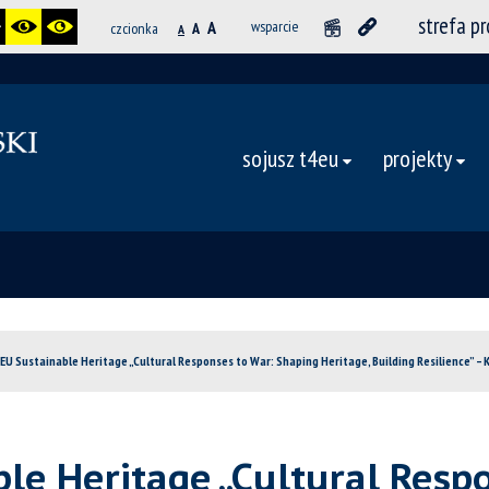
strefa p
A
wsparcie
czcionka
A
A
sojusz t4eu
projekty
EU Sustainable Heritage „Cultural Responses to War: Shaping Heritage, Building Resilience” – 
le Heritage „Cultural Resp