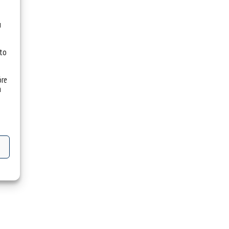
u
 to
óre
a