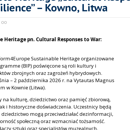
ilience” – Kowno, Litwa
:
OO
 Heritage pn. Cultural Responses to War:
sform4Europe Sustainable Heritage organizowane
ramme (BIP) poświęcone są roli kultury i
iktów zbrojnych oraz zagrożeń hybrydowych.
nia – 2 października 2026 r. na Vytautas Magnus
m w Kownie (Litwa).
y na kulturę, dziedzictwo oraz pamięć zbiorową,
jak i historyczne doświadczenia. Uczestnicy będą
 i dziedzictwo mogą przeciwdziałać dezinformacji,
orność społeczną oraz wzmacniać tożsamość.
aczy sztuki oraz specjalistów muzealnych,