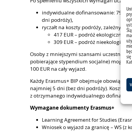
Po spełnieniu wszystkich wymagań uczestn
Un
indywidualne dofinansowanie: 79 EUR 
pry
opt
dni podróży),
ust
ryczałt na koszty podróży, zależny od ś
Ślą
417 EUR – podróż ekologiczna (np
mał
uży
309 EUR – podróż nieekologiczna 
mie
bę
Osoby z mniejszymi szansami uczestnictwa
się
pobierające stypendium socjalne) mogą o
Ka
100 EUR na cały wyjazd.
Każdy Erasmus+ BIP obejmuje obowiązkową c
W
najmniej 5 dni (bez dni podróży). Koszty 
z otrzymanego indywidualnego dofinanso
Wymagane dokumenty Erasmus+
Learning Agreement for Studies (Eras
Wniosek o wyjazd za granicę – WS (