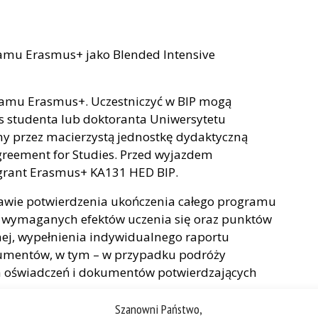
ramu Erasmus+ jako Blended Intensive
amu Erasmus+. Uczestniczyć w BIP mogą
s studenta lub doktoranta Uniwersytetu
ny przez macierzystą jednostkę dydaktyczną
greement for Studies. Przed wyjazdem
grant Erasmus+ KA131 HED BIP.
tawie potwierdzenia ukończenia całego programu
nia wymaganych efektów uczenia się oraz punktów
rnej, wypełnienia indywidualnego raportu
umentów, w tym – w przypadku podróży
ch oświadczeń i dokumentów potwierdzających
Szanowni Państwo,