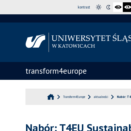
kontrast
transform4europe
Transform4Europe
aktualności
Nabór: T4
Nabór: T4EU Sustainab