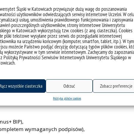
icy otrzymują:
iwersytet Śląski w Katowicach przywiązuje dużą wagę do poszanowania
za każdy dzień mobilności (5 dni mobilności + 2
watności użytkowników odwiedzających serwisy internetowe Uczelni. W cel
ymalizacji usług, umożliwienia prawidłowego funkcjonowania i zapisywania
awień poszczególnych użytkowników, strony internetowe Uniwersytetu
rodka transportu i odległości:
skiego w Katowicach wykorzystują tzw. cookies (z ang. ciasteczka). Cookies
. pociąg, autobus, carpooling),
e pliki tekstowe wysyłane przez serwis do przeglądarki internetowej
tkownika na urządzeniu końcowym (komputer, smartfon, tablet, itp.). W tym
(np. samolot).
jscu możecie Państwo podjąć decyzję dotyczącą typów plików cookies, kt
dą wykorzystywane w tym serwisie internetowym. Zachęcamy do zapoznani
 (osoby z niepełnosprawnościami lub
 z Polityką Prywatności Serwisów Internetowych Uniwersytetu Śląskiego w
trzymać dodatkowe dofinansowanie w wysokości
towicach.
zęść online oraz część stacjonarną trwającą co
łącz wszystkie ciasteczka
Odrzuć
Zobacz preferencje
zakwaterowania i wyżywienia uczestnicy pokrywają
wania.
Polityka plików cookies
mus+ BIP),
z kompletem wymaganych podpisów),