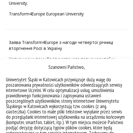
University.
Transform4Europe European University
Заява Transform4Europe з нагоди четвертої річниці
вторгнення Росії в Україну
Чотири роки тому Росія розпочала повномасштабну
війну проти України, що стало серйозним і навмисним
Szanowni Państwo,
порушенням міжнародного права.
Uniwersytet Śląski w Katowicach przywiązuje dużą wagę do
Серед незліченних актів агресії та спричинених ними
poszanowania prywatności użytkowników odwiedzających serwisy
страждань є і вимушене переміщення Маріупольського
internetowe Uczelni. W celu optymalizacji usług, umożliwienia
державного університету (МДУ), одного з невід’ємних
prawidłowego funkcjonowania i zapisywania ustawień
партнерів Альянсу Transform4Europe. Наші друзі та
poszczególnych użytkowników, strony internetowe Uniwersytetu
колеги з МДУ продовжують демонструвати, ціною
Śląskiego w Katowicach wykorzystują tzw. cookies (z ang.
ciasteczka). Cookies to małe pliki tekstowe wysyłane przez serwis
значних особистих втрат і в умовах постійної загрози,
do przeglądarki internetowej użytkownika na urządzeniu końcowym
виняткову стійкість, силу та мужність, відстоюючи
(komputer, smartfon, tablet, itp.). W tym miejscu możecie Państwo
європейські цінності та наше спільне бачення
podjąć decyzję dotyczącą typów plików cookies, które będą
європейської трансформації. «Підтримувати МДУ