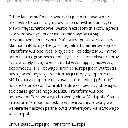
24.02.2026 - 08:39 aktualizacja 24.02.2026 - 08:41
Redakcja:
OO
Cztery lata temu Rosja rozpoczęła pełnoskalową wojnę
przeciwko Ukrainie, czym poważnie i umyślnie naruszyła
prawo międzynarodowe. Wśród niezliczonych aktów agresji
i spowodowanych przez nie cierpień wyróżnia się
przymusowe przeniesienie Państwowego Uniwersytetu w
Mariupolu (MSU), jednego z integralnych partnerów sojuszu
Transform4Europe. Nasi przyjaciele i koledzy z MSU, mimo
ponoszenia ogromnych osobistych strat i konsekwencji oraz
żyjąc w ciągłym zagrożeniu, nadal wykazują się niezwykłą
odpornością, siłą i odwagą, broniąc europejskich wartości i
naszej wspólnej wizji transformacji Europy. „Poparcie dla
MSU oznacza poparcie dla zasad, które definiują Europę” –
podkreśla profesor Dominik Brodowski, pełniący obowiązki
sekretarza generalnego sojuszu Transform4Europe i
ambasador Państwowego Uniwersytetu w Mariupolu. Sojusz
Transform4Europe pozostaje w pełni zaangażowany we
wspieranie naszych partnerów z Uniwersytetu Państwowego
w Mariupolu.
Uniwersytet Europejski Transform4Europe