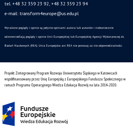
tel. +48 32 359 23 92, +48 32 359 23 94
e-mail:
transform4europe@us.edu.pl
Wyrażone poglądy i opinie są jedynie opiniami autora lub autorów i niekoniecznie
odzwierciedlają poglądy i opinie Unii Europejskiej lub Europejskiej Agencji Wykonawczej ds.
Badań Naukowych (REA). Unia Europejska ani REA nie ponoszą za nie odpowiedzialności.
Projekt Zintegrowany Program Rozwoju Uniwersytetu Śląskiego w Katowicach
współfinansowany przez Unię Europejską z Europejskiego Funduszu Społecznego w
ramach Programu Operacyjnego Wiedza Edukacja Rozwój na lata 2014˗2020.