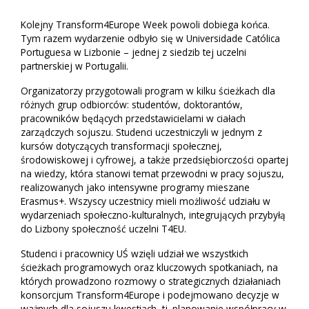
Kolejny Transform4Europe Week powoli dobiega końca.
Tym razem wydarzenie odbyło się w Universidade Católica
Portuguesa w Lizbonie – jednej z siedzib tej uczelni
partnerskiej w Portugalii.
Organizatorzy przygotowali program w kilku ścieżkach dla
różnych grup odbiorców: studentów, doktorantów,
pracowników będących przedstawicielami w ciałach
zarządczych sojuszu. Studenci uczestniczyli w jednym z
kursów dotyczących transformacji społecznej,
środowiskowej i cyfrowej, a także przedsiębiorczości opartej
na wiedzy, która stanowi temat przewodni w pracy sojuszu,
realizowanych jako intensywne programy mieszane
Erasmus+. Wszyscy uczestnicy mieli możliwość udziału w
wydarzeniach społeczno-kulturalnych, integrujących przybyłą
do Lizbony społeczność uczelni T4EU.
Studenci i pracownicy UŚ wzięli udział we wszystkich
ścieżkach programowych oraz kluczowych spotkaniach, na
których prowadzono rozmowy o strategicznych działaniach
konsorcjum Transform4Europe i podejmowano decyzje w
ważnych dla sojuszu kwestiach, tj. planowanie współpracy w