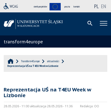
PL
EN
strefa projektów
poczta
kontakt
transform4europe
Transform4Europe
aktualności
Reprezentacja UŚ na T4EU Week w Lizbonie
Reprezentacja UŚ na T4EU Week w
Lizbonie
28.05.2026 - 11:00 aktualizacja 28.05.2026 - 11:36
Redakcja:
OO