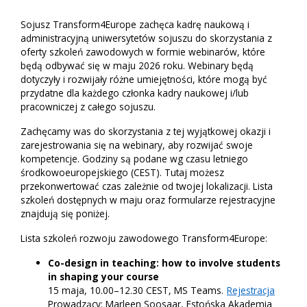
Sojusz Transform4Europe zachęca kadrę naukową i
administracyjną uniwersytetów sojuszu do skorzystania z
oferty szkoleń zawodowych w formie webinarów, które
będą odbywać się w maju 2026 roku. Webinary będą
dotyczyły i rozwijały różne umiejętności, które mogą być
przydatne dla każdego członka kadry naukowej i/lub
pracowniczej z całego sojuszu.
Zachęcamy was do skorzystania z tej wyjątkowej okazji i
zarejestrowania się na webinary, aby rozwijać swoje
kompetencje. Godziny są podane wg czasu letniego
środkowoeuropejskiego (CEST). Tutaj możesz
przekonwertować czas zależnie od twojej lokalizacji. Lista
szkoleń dostępnych w maju oraz formularze rejestracyjne
znajdują się poniżej.
Lista szkoleń rozwoju zawodowego Transform4Europe:
Co-design in teaching: how to involve students
in shaping your course
15 maja, 10.00–12.30 CEST, MS Teams.
Rejestracja
Prowadzący: Marleen Soosaar, Estońska Akademia