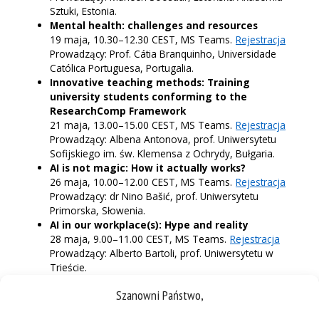
Sztuki, Estonia.
Mental health: challenges and resources
19 maja, 10.30–12.30 CEST, MS Teams.
Rejestracja
Prowadzący: Prof. Cátia Branquinho, Universidade
Católica Portuguesa, Portugalia.
Innovative teaching methods: Training
university students conforming to the
ResearchComp Framework
21 maja, 13.00–15.00 CEST, MS Teams.
Rejestracja
Prowadzący: Albena Antonova, prof. Uniwersytetu
Sofijskiego im. św. Klemensa z Ochrydy, Bułgaria.
AI is not magic: How it actually works?
26 maja, 10.00–12.00 CEST, MS Teams.
Rejestracja
Prowadzący: dr Nino Bašić, prof. Uniwersytetu
Primorska, Słowenia.
AI in our workplace(s): Hype and reality
28 maja, 9.00–11.00 CEST, MS Teams.
Rejestracja
Prowadzący: Alberto Bartoli, prof. Uniwersytetu w
Trieście.
Jakiekolwiek inne pytania możesz wysyłać na e-mail zespołu
Szanowni Państwo,
Transform4Europe:
Transform4Europe@vdu.lt
.