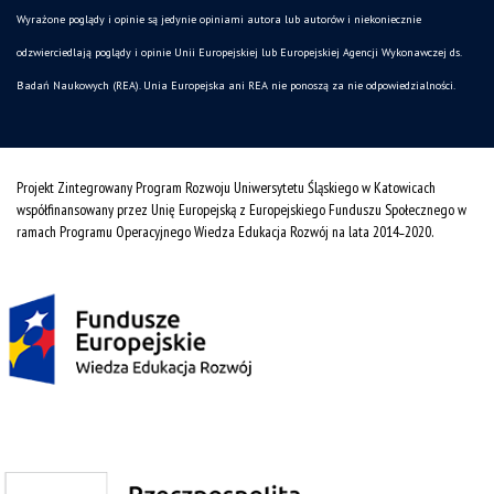
Wyrażone poglądy i opinie są jedynie opiniami autora lub autorów i niekoniecznie
odzwierciedlają poglądy i opinie Unii Europejskiej lub Europejskiej Agencji Wykonawczej ds.
Badań Naukowych (REA). Unia Europejska ani REA nie ponoszą za nie odpowiedzialności.
Projekt Zintegrowany Program Rozwoju Uniwersytetu Śląskiego w Katowicach
współfinansowany przez Unię Europejską z Europejskiego Funduszu Społecznego w
ramach Programu Operacyjnego Wiedza Edukacja Rozwój na lata 2014˗2020.