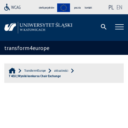
PL
EN
strefa projektów
poczta
kontakt
transform4europe
Transform4Europe
aktualności
T4EU | Wyniki konkursu Chair Exchange