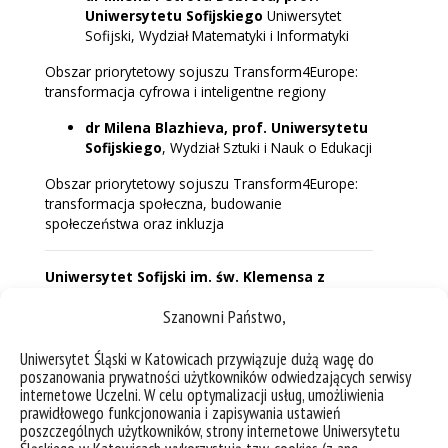
Uniwersytetu Sofijskiego
Uniwersytet
Sofijski, Wydział Matematyki i Informatyki
Obszar priorytetowy sojuszu Transform4Europe:
transformacja cyfrowa i inteligentne regiony
dr Milena Blazhieva, prof. Uniwersytetu
Sofijskiego
, Wydział Sztuki i Nauk o Edukacji
Obszar priorytetowy sojuszu Transform4Europe:
transformacja społeczna, budowanie
społeczeństwa oraz inkluzja
Uniwersytet Sofijski im. św. Klemensa z
Ochrydy (Bułgaria)
Szanowni Państwo,
dr hab. Robert Rajczyk, prof. UŚ
,
Uniwersytet Śląski w Katowicach, Wydziale
Uniwersytet Śląski w Katowicach przywiązuje dużą wagę do
Nauk Społecznych, Instytut Dziennikarstwa i
poszanowania prywatności użytkowników odwiedzających serwisy
Komunikacji Medialnej
internetowe Uczelni. W celu optymalizacji usług, umożliwienia
prawidłowego funkcjonowania i zapisywania ustawień
Obszar priorytetowy sojuszu Transform4Europe:
poszczególnych użytkowników, strony internetowe Uniwersytetu