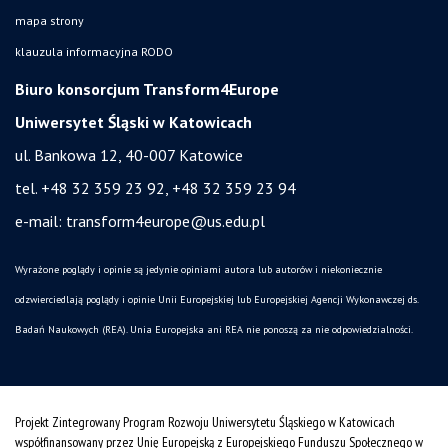
mapa strony
klauzula informacyjna RODO
Biuro konsorcjum Transform4Europe
Uniwersytet Śląski w Katowicach
ul. Bankowa 12, 40-007 Katowice
tel. +48 32 359 23 92, +48 32 359 23 94
e-mail:
transform4europe@us.edu.pl
Wyrażone poglądy i opinie są jedynie opiniami autora lub autorów i niekoniecznie
odzwierciedlają poglądy i opinie Unii Europejskiej lub Europejskiej Agencji Wykonawczej ds.
Badań Naukowych (REA). Unia Europejska ani REA nie ponoszą za nie odpowiedzialności.
Projekt Zintegrowany Program Rozwoju Uniwersytetu Śląskiego w Katowicach
współfinansowany przez Unię Europejską z Europejskiego Funduszu Społecznego w