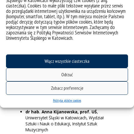
Śląskiego w Katowicach wykorzystują tzw. cookies (z ang.
transformacja cyfrowa i inteligentne regiony
ciasteczka). Cookies to małe pliki tekstowe wysyłane przez serwis
do przeglądarki internetowej użytkownika na urządzeniu końcowym
(komputer, smartfon, tablet, itp.). W tym miejscu możecie Państwo
Uniwersytet w Trieście (Włochy):
podjąć decyzję dotyczącą typów plików cookies, które będą
wykorzystywane w tym serwisie internetowym. Zachęcamy do
dr Milka Nikolova Terziyska-Stefanova,
zapoznania się z Polityką Prywatności Serwisów Internetowych
prof. Uniwersytetu Sofijskiego
, Wydział
Uniwersytetu Śląskiego w Katowicach.
Sztuki i Nauk o Edukacji, Instytut Edukacji
Medialnej i Wczesnoszkolnej
Obszar priorytetowy sojuszu Transform4Europe:
Włącz wszystkie ciasteczka
transformacja społeczna, budowanie
społeczeństwa oraz inkluzja
Odrzuć
dr Oskar J. Rojewski,
adiunkt
, Uniwersytet
Śląski w Katowicach
Zobacz preferencje
Obszar priorytetowy sojuszu Transform4Europe:
Polityka plików cookies
transformacja cyfrowa i inteligentne regiony
dr hab. Anna Kijanowska, prof. UŚ
,
Uniwersytet Śląski w Katowicach, Wydział
Sztuki i Nauk o Edukacji, Instytut Sztuk
Muzycznych