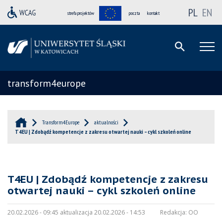
PL
EN
strefa projektów
poczta
kontakt
transform4europe
Transform4Europe
aktualności
T4EU | Zdobądź kompetencje z zakresu otwartej nauki – cykl szkoleń online
T4EU | Zdobądź kompetencje z zakresu
otwartej nauki – cykl szkoleń online
20.02.2026 - 09:45 aktualizacja 20.02.2026 - 14:53
Redakcja:
OO