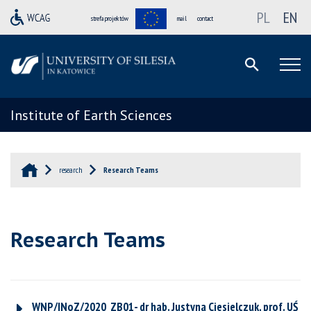
PL
EN
strefa projektów
mail
contact
Institute of Earth Sciences
research
Research Teams
Research Teams
WNP/INoZ/2020_ZB01- dr hab. Justyna Ciesielczuk, prof. UŚ