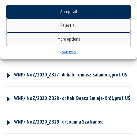
WNP/INoZ/2020_ZB24 - dr hab. Marek Ruman, prof. UŚ
Accept all
Reject all
WNP/INoZ/2020_ZB25 - prof. dr hab. Mariusz Rzętała
More options
WNP/INoZ/2020_ZB26 - prof. dr hab. Mariusz Salamon
Cookie Policy
WNP/INoZ/2020_ZB27 - dr hab. Tomasz Salamon, prof. UŚ
WNP/INoZ/2020_ZB28 - dr hab. Beata Smieja-Król, prof. UŚ
WNP/INoZ/2020_ZB29 - dr Joanna Szafraniec