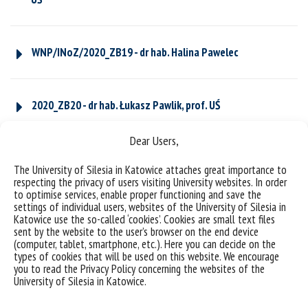
WNP/INoZ/2020_ZB19 - dr hab. Halina Pawelec
2020_ZB20 - dr hab. Łukasz Pawlik, prof. UŚ
Dear Users,
WNP/INoZ/2020_ZB21 - prof. dr hab. Grzegorz Racki
The University of Silesia in Katowice attaches great importance to
respecting the privacy of users visiting University websites. In order
to optimise services, enable proper functioning and save the
settings of individual users, websites of the University of Silesia in
WNP/INoZ/2020_ZB22 - prof. dr hab. Oimahmad Rahmonov
Katowice use the so-called ‘cookies’. Cookies are small text files
sent by the website to the user’s browser on the end device
(computer, tablet, smartphone, etc.). Here you can decide on the
types of cookies that will be used on this website. We encourage
WNP/INoZ/2020_ZB23 - dr Michał Rakociński, prof. UŚ
you to read the Privacy Policy concerning the websites of the
University of Silesia in Katowice.