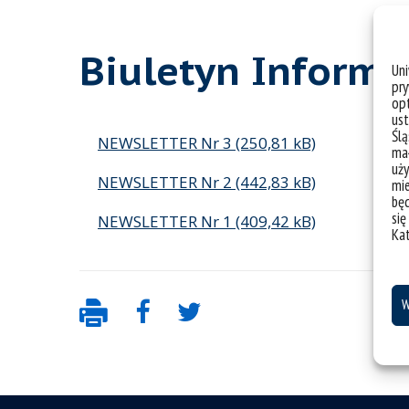
Biuletyn Informa
Un
pry
opt
ust
Ślą
NEWSLETTER Nr 3
mał
uży
NEWSLETTER Nr 2
mie
bę
się
NEWSLETTER Nr 1
Ka
W