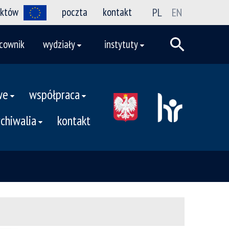
ektów
poczta
kontakt
PL
EN
cownik
wydziały
instytuty
we
współpraca
rchiwalia
kontakt