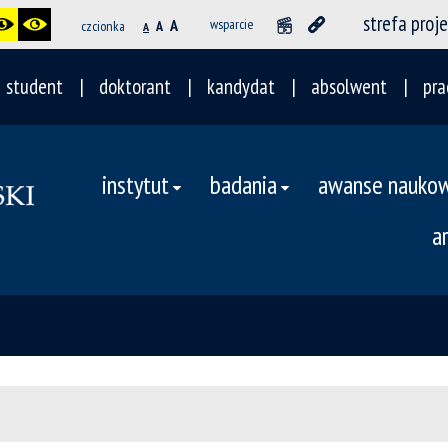
strefa proj
A
wsparcie
czcionka
A
A
student
doktorant
kandydat
absolwent
pra
instytut
badania
awanse nauko
a