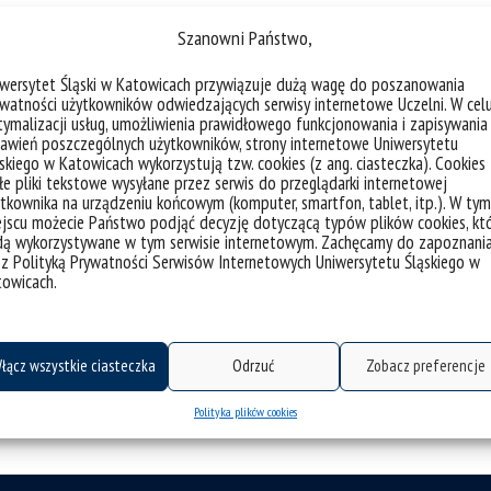
Szanowni Państwo,
cyjny INoZ
iwersytet Śląski w Katowicach przywiązuje dużą wagę do poszanowania
watności użytkowników odwiedzających serwisy internetowe Uczelni. W cel
ymalizacji usług, umożliwienia prawidłowego funkcjonowania i zapisywania
awień poszczególnych użytkowników, strony internetowe Uniwersytetu
skiego w Katowicach wykorzystują tzw. cookies (z ang. ciasteczka). Cookies
e pliki tekstowe wysyłane przez serwis do przeglądarki internetowej
tkownika na urządzeniu końcowym (komputer, smartfon, tablet, itp.). W tym
jscu możecie Państwo podjąć decyzję dotyczącą typów plików cookies, kt
dą wykorzystywane w tym serwisie internetowym. Zachęcamy do zapoznani
 z Polityką Prywatności Serwisów Internetowych Uniwersytetu Śląskiego w
towicach.
łącz wszystkie ciasteczka
Odrzuć
Zobacz preferencje
Polityka plików cookies