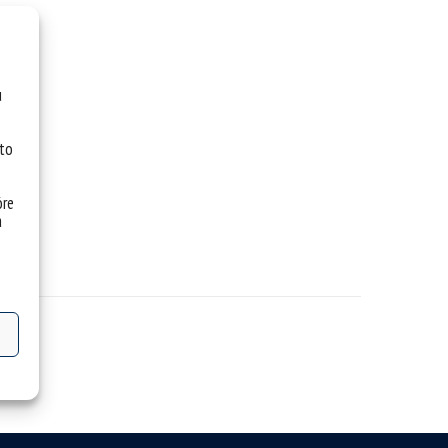
u
 to
óre
a