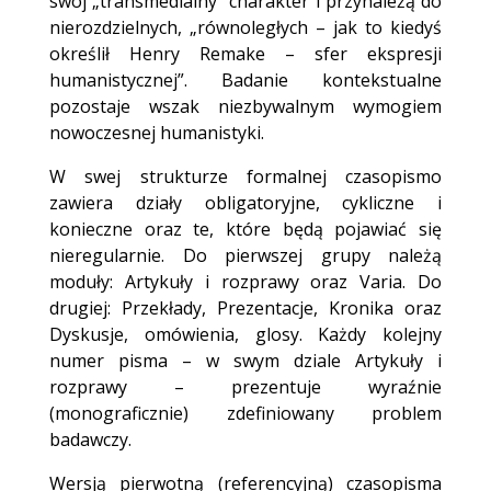
swój „transmedialny” charakter i przynależą do
nierozdzielnych, „równoległych – jak to kiedyś
określił Henry Remake – sfer ekspresji
humanistycznej”. Badanie kontekstualne
pozostaje wszak niezbywalnym wymogiem
nowoczesnej humanistyki.
W swej strukturze formalnej czasopismo
zawiera działy obligatoryjne, cykliczne i
konieczne oraz te, które będą pojawiać się
nieregularnie. Do pierwszej grupy należą
moduły: Artykuły i rozprawy oraz Varia. Do
drugiej: Przekłady, Prezentacje, Kronika oraz
Dyskusje, omówienia, glosy. Każdy kolejny
numer pisma – w swym dziale Artykuły i
rozprawy – prezentuje wyraźnie
(monograficznie) zdefiniowany problem
badawczy.
Wersją pierwotną (referencyjną) czasopisma