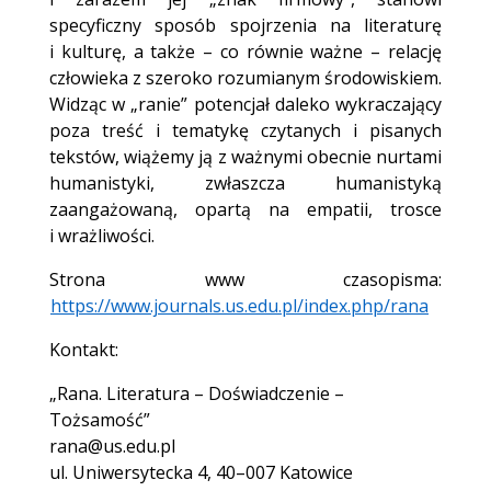
specyficzny sposób spojrzenia na literaturę
i kulturę, a także – co równie ważne – relację
człowieka z szeroko rozumianym środowiskiem.
Widząc w „ranie” potencjał daleko wykraczający
poza treść i tematykę czytanych i pisanych
tekstów, wiążemy ją z ważnymi obecnie nurtami
humanistyki, zwłaszcza humanistyką
zaangażowaną, opartą na empatii, trosce
i wrażliwości.
Strona www czasopisma:
https://www.journals.us.edu.pl/index.php/rana
Kontakt:
„Rana. Literatura – Doświadczenie –
Tożsamość”
rana@us.edu.pl
ul. Uniwersytecka 4, 40–007 Katowice