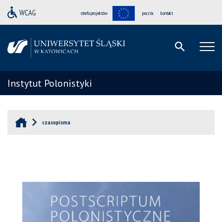
strefa projektów
poczta
kontakt
Instytut Polonistyki
czasopisma