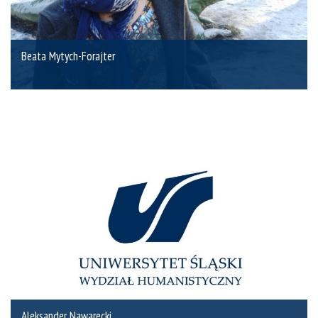
Beata Mytych-Forajter
Aleksander Nawarecki