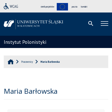
strefa projektów
poczta
kontakt
Instytut Polonistyki
Pracownicy
Maria Barłowska
Maria Barłowska