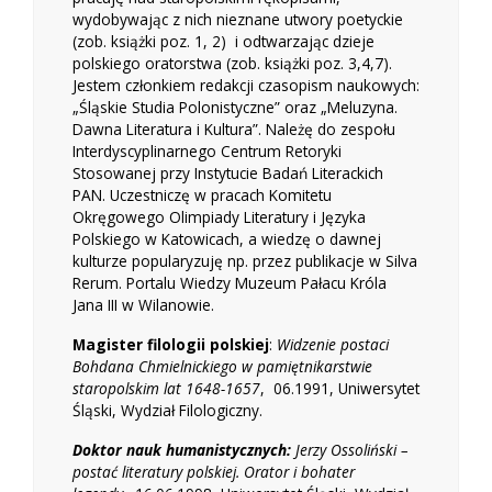
wydobywając z nich nieznane utwory poetyckie
(zob. książki poz. 1, 2) i odtwarzając dzieje
polskiego oratorstwa (zob. książki poz. 3,4,7).
Jestem członkiem redakcji czasopism naukowych:
„Śląskie Studia Polonistyczne” oraz „Meluzyna.
Dawna Literatura i Kultura”. Należę do zespołu
Interdyscyplinarnego Centrum Retoryki
Stosowanej przy Instytucie Badań Literackich
PAN. Uczestniczę w pracach Komitetu
Okręgowego Olimpiady Literatury i Języka
Polskiego w Katowicach, a wiedzę o dawnej
kulturze popularyzuję np. przez publikacje w Silva
Rerum. Portalu Wiedzy Muzeum Pałacu Króla
Jana III w Wilanowie.
Magister filologii polskiej
:
Widzenie postaci
Bohdana Chmielnickiego w pamiętnikarstwie
staropolskim lat 1648-1657
, 06.1991, Uniwersytet
Śląski, Wydział Filologiczny.
Doktor nauk humanistycznych
:
Jerzy Ossoliński –
postać literatury polskiej. Orator i bohater