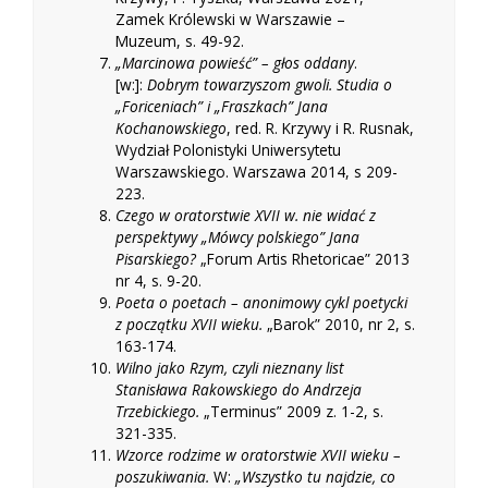
Zamek Królewski w Warszawie –
Muzeum, s. 49-92.
„Marcinowa powieść” – głos oddany
.
[w:]:
Dobrym towarzyszom gwoli. Studia o
„Foriceniach” i „Fraszkach” Jana
Kochanowskiego
, red. R. Krzywy i R. Rusnak,
Wydział Polonistyki Uniwersytetu
Warszawskiego. Warszawa 2014, s 209-
223.
Czego w oratorstwie XVII w. nie widać z
perspektywy „Mówcy polskiego” Jana
Pisarskiego?
„Forum Artis Rhetoricae” 2013
nr 4, s. 9-20.
Poeta o poetach – anonimowy cykl poetycki
z początku XVII wieku.
„Barok” 2010, nr 2, s.
163-174.
Wilno jako Rzym, czyli nieznany list
Stanisława Rakowskiego do Andrzeja
Trzebickiego.
„Terminus” 2009 z. 1-2, s.
321-335.
Wzorce rodzime w oratorstwie XVII wieku –
poszukiwania.
W:
„Wszystko tu najdzie, co