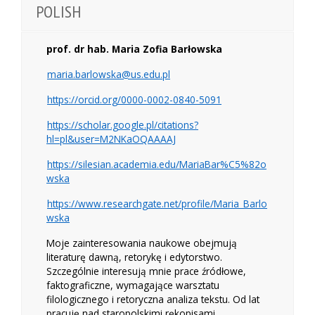
POLISH
prof. dr hab. Maria Zofia Barłowska
maria.barlowska@us.edu.pl
https://orcid.org/0000-0002-0840-5091
https://scholar.google.pl/citations?
hl=pl&user=M2NKaOQAAAAJ
https://silesian.academia.edu/MariaBar%C5%82o
wska
https://www.researchgate.net/profile/Maria_Barlo
wska
Moje zainteresowania naukowe obejmują
literaturę dawną, retorykę i edytorstwo.
Szczególnie interesują mnie prace źródłowe,
faktograficzne, wymagające warsztatu
filologicznego i retoryczna analiza tekstu. Od lat
pracuję nad staropolskimi rękopisami,