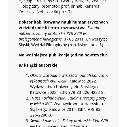
legendy,
16.06.1998, Uniwersytet Śląski, Wydział
Filologiczny, promotor: prof. dr hab. Renarda
Ocieczek. (zob. książki poz. 7)
Doktor habilitowany nauk humanistycznych
w dziedzinie literaturoznawstwa
:
Swada i
milczenie. Zbiory oratorskie XVII-XVIII w.-
prolegomena filologiczne,
07.06.2011, Uniwersytet
Śląski, Wydział Filologiczny (zob. książki poz. 3)
Najważniejsze publikacje (od najnowszych):
a/ książki autorskie
Okruchy. Studia o wierszach odnalezionych w
rękopisach XVII wieku
. Katowice 2022,
Wydawnictwo Uniwersytetu Śląskiego,
Katowice 2022, ISBN 978-83-226-4223-8..
„Nasz Kochanowski”. Studia z recepcji poety
w wieku XVII
. Wydawnictwo Uniwersytetu
Śląskiego. Katowice 2014, ISBN 978-83-
226-2280-3.
Swada i milczenie. Zbiory oratorskie XVII-XVIII
wieku – prolegomena filologiczne
.