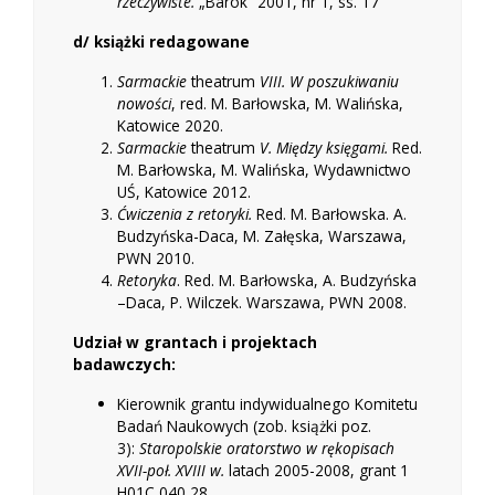
rzeczywiste.
„Barok” 2001, nr 1, ss. 17
d/ książki redagowane
Sarmackie
theatrum
VIII. W poszukiwaniu
nowości
, red. M. Barłowska, M. Walińska,
Katowice 2020.
Sarmackie
theatrum
V. Między księgami.
Red.
M. Barłowska, M. Walińska, Wydawnictwo
UŚ, Katowice 2012.
Ćwiczenia z retoryki.
Red. M. Barłowska. A.
Budzyńska-Daca, M. Załęska, Warszawa,
PWN 2010.
Retoryka
. Red. M. Barłowska, A. Budzyńska
–Daca, P. Wilczek. Warszawa, PWN 2008.
Udział w grantach i projektach
badawczych:
Kierownik grantu indywidualnego Komitetu
Badań Naukowych (zob. książki poz.
3):
Staropolskie oratorstwo w rękopisach
XVII-poł. XVIII w.
latach 2005-2008, grant 1
H01C 040 28