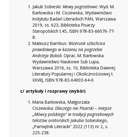
Jakub Sobieski:
Mowy pogrzebowe.
Wyd. M.
Barłowska i M. Ciszewska, Wydawnictwo
Instytutu Badań Literackich PAN, Warszawa
2019, ss. 623, Biblioteka Pisarzy
Staropolskich t.45, ISBN 978-83-66076-77-
8.
Mateusz Bambus:
Wizerunk szlachcica
prawdziwego w kazaniu na pogrzebie
Andrzeja Boboli
. Oprac. M. Barłowska.
Wydawnictwo Naukowe Sub Lupa,
Warszawa 2016, ss. 10, Biblioteka Dawnej
Literatury Popularnej i Okolicznościowej t.
XXVII], ISBN 978-83-64003-64-6
c/ artykuły i rozprawy (wybór)
Maria Barłowska, Małgorzata
Ciszewska:
Dlaczego nie Pisarski – miejsce
„Mówcy polskiego” w tradycji pogrzebowych
tekstów oratorskich Jakuba Sobieskiego
,
„Pamiętnik Literacki” 2022 (113) nr 2, s.
225-238.