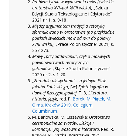
Problem tytułu w wydawaniu mów (świeckie
oratorstwo XVI–poł. XVIII wieku)
, „Sztuka
Edycji. Studia Tekstologiczne i Edytorskie”
2021 nr 1, s. 9-18 .
Między argumentem tradycji a retoryką
sformułowaną w oratorstwie (na przykładzie
polskich świeckich mów od XVII do polowy
XVIII wieku)
, „Prace Polonistyczne” 2021, s.
257-273.
Mowy „przy oddawaniu”, czyli o możliwych
powinowactwach retorycznych
gatunków.
„Śląskie Studia Polonistyczne”
2020 nr 2, s 1-20.
„
Zbrodnia niesłychana” – o jednym liście
Jakuba Sobieskiego
, [w:]
Epistolografia w
dawnej Rzeczypospolitej
. T. 8,
Literatura,
historia, język
, red. P.
Borek, M. Piątek, M.
Olma, Kraków 2019, Collegium
Columbinum
.
M. Barłowska, M. Ciszewska:
Oratorstwo
ceremonialne za Wazów. Elekcje i
koronacje.
[w:]
Wazowie a literatura
. Red. R.
Krzywy, P. Tyszka, Warszawa 2021,