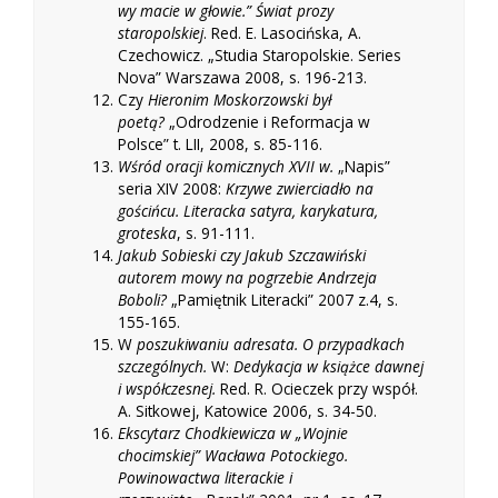
wy macie w głowie.” Świat prozy
staropolskiej
. Red. E. Lasocińska, A.
Czechowicz. „Studia Staropolskie. Series
Nova” Warszawa 2008, s. 196-213.
Czy
Hieronim Moskorzowski był
poetą?
„Odrodzenie i Reformacja w
Polsce” t. LII, 2008, s. 85-116.
Wśród oracji komicznych XVII w.
„Napis”
seria XIV 2008:
Krzywe zwierciadło na
gościńcu. Literacka satyra, karykatura,
groteska
, s. 91-111.
Jakub Sobieski czy Jakub Szczawiński
autorem mowy na pogrzebie Andrzeja
Boboli?
„Pamiętnik Literacki” 2007 z.4, s.
155-165.
W
poszukiwaniu adresata. O przypadkach
szczególnych.
W:
Dedykacja w książce dawnej
i współczesnej.
Red. R. Ocieczek przy współ.
A. Sitkowej, Katowice 2006, s. 34-50.
Ekscytarz Chodkiewicza w „Wojnie
chocimskiej” Wacława Potockiego.
Powinowactwa literackie i