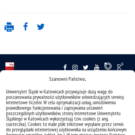
Szanowni Państwo,
deklaracja dostępności
Uniwersytet Śląski w Katowicach przywiązuje dużą wagę do
mapa strony
poszanowania prywatności użytkowników odwiedzających serwisy
internetowe Uczelni. W celu optymalizacji usług, umożliwienia
struktura uczelni
prawidłowego funkcjonowania i zapisywania ustawień
organizacja roku akademickiego
poszczególnych użytkowników, strony internetowe Uniwersytetu
Śląskiego w Katowicach wykorzystują tzw. cookies (z ang.
RODO
ciasteczka). Cookies to małe pliki tekstowe wysyłane przez serwis
do przeglądarki internetowej użytkownika na urządzeniu końcowym
gadżety UŚ