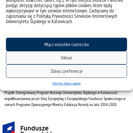
(komputer, smartfon, tablet, itp.). W tym miejscu możecie Państwo
podjąć decyzję dotyczącą typów plików cookies, które będą
Instytut Socjologii
wykorzystywane w tym serwisie internetowym. Zachęcamy do
zapoznania się z Polityką Prywatności Serwisów Internetowych
Uniwersytetu Śląskiego w Katowicach.
40-007 Katowice
ul. Bankowa 11
tel./fax +48 32 359 21 30
Włącz wszystkie ciasteczka
tel. + 48 32 359 18 89
Odrzuć
e-mail:
is.wns@us.edu.pl
Zobacz preferencje
Polityka plików cookies
Projekt Zintegrowany Program Rozwoju Uniwersytetu Śląskiego w Katowicach
współfinansowany przez Unię Europejską z Europejskiego Funduszu Społecznego w
ramach Programu Operacyjnego Wiedza Edukacja Rozwój na lata 2014˗2020.