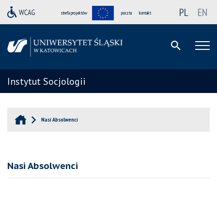
PL
EN
strefa projektów
poczta
kontakt
Instytut Socjologii
Nasi Absolwenci
Nasi Absolwenci