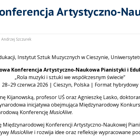
onferencja Artystyczno-Nau
:
Andrzej Szczurek
dukacji, Instytut Sztuk Muzycznych w Cieszynie, Uniwersyte
dowa Konferencja Artystyczno-Naukowa Pianistyki i Edu
„Rola muzyki i sztuki we współczesnym świecie”
28–29 czerwca 2026 | Cieszyn, Polska | Format hybrydowy
nnę Kijanowską, profesor UŚ oraz Agnieszkę Lasko, doktora
ędzynarodowa inicjatywa obejmująca Międzynarodowy Konku
narodową Konferencję
MusicAlive
.
ę Międzynarodowej Konferencji Artystyczno-Naukowej Pianis
tywy
MusicAlive
i rozwija idee oraz refleksje wypracowane po