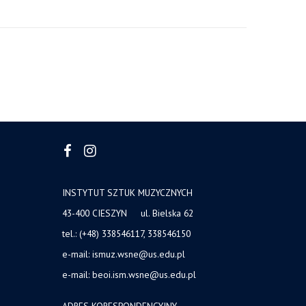
INSTYTUT SZTUK MUZYCZNYCH
43-400 CIESZYN ul. Bielska 62
tel.: (+48) 338546117, 338546150
e-mail: ismuz.wsne@us.edu.pl
e-mail: beoi.ism.wsne@us.edu.pl
ADRES KORESPONDENCYJNY