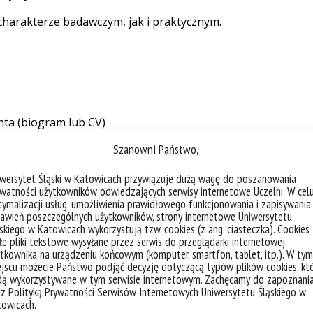
harakterze badawczym, jak i praktycznym.
ta (biogram lub CV)
)
Szanowni Państwo,
iwersytet Śląski w Katowicach przywiązuje dużą wagę do poszanowania
watności użytkowników odwiedzających serwisy internetowe Uczelni. W cel
ymalizacji usług, umożliwienia prawidłowego funkcjonowania i zapisywania
awień poszczególnych użytkowników, strony internetowe Uniwersytetu
.
skiego w Katowicach wykorzystują tzw. cookies (z ang. ciasteczka). Cookies
e pliki tekstowe wysyłane przez serwis do przeglądarki internetowej
tkownika na urządzeniu końcowym (komputer, smartfon, tablet, itp.). W tym
jscu możecie Państwo podjąć decyzję dotyczącą typów plików cookies, kt
dą wykorzystywane w tym serwisie internetowym. Zachęcamy do zapoznani
podczas trzeciej edycji Międzynarodowej Konferencji MusicA
 z Polityką Prywatności Serwisów Internetowych Uniwersytetu Śląskiego w
towicach.