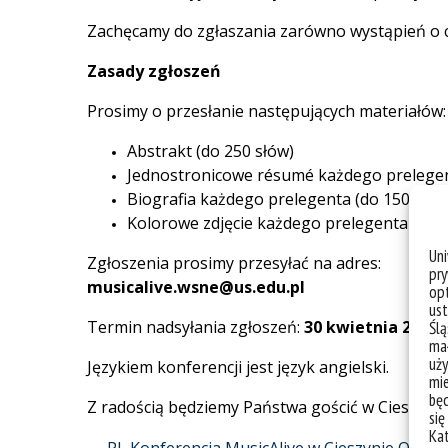
Zachęcamy do zgłaszania zarówno wystąpień o c
Zasady zgłoszeń
Prosimy o przesłanie następujących materiałów:
Abstrakt (do 250 słów)
Jednostronicowe résumé każdego prelegen
Biografia każdego prelegenta (do 150 słów
Kolorowe zdjęcie każdego prelegenta
Un
Zgłoszenia prosimy przesyłać na adres:
pry
musicalive.wsne@us.edu.pl
opt
ust
Termin nadsyłania zgłoszeń:
30 kwietnia 2026 r
Ślą
mał
uży
Językiem konferencji jest język angielski.
mie
bę
Z radością będziemy Państwa gościć w Cieszynie 
się
Ka