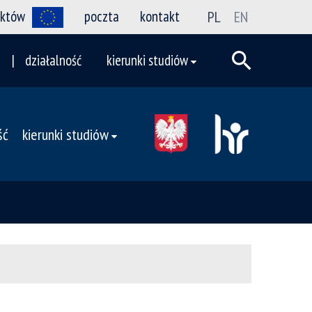
ektów
poczta
kontakt
PL
EN
działalność
kierunki studiów
ść
kierunki studiów