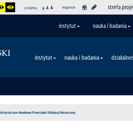
strefa proj
A
wsparcie
czcionka
A
A
instytut
nauka i badania
instytut
nauka i badania
działalno
 Artystyczno-Naukowa Pianistyki i Edukacji Muzycznej