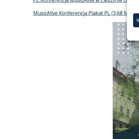
PL Konferencja MusicAlive w Cieszynie Opis
MusicAlive Konferencja Plakat PL
W