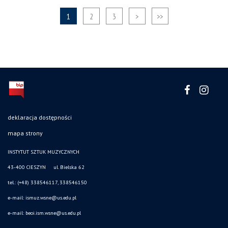
1
2
3
>
>>
deklaracja dostępności
mapa strony
INSTYTUT SZTUK MUZYCZNYCH
43-400 CIESZYN ul. Bielska 62
tel.: (+48) 338546117, 338546150
e-mail: ismuz.wsne@us.edu.pl
e-mail: beoi.ism.wsne@us.edu.pl