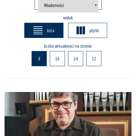
widok
lista
plytki
liczba aktualności na stronie
8
16
24
32