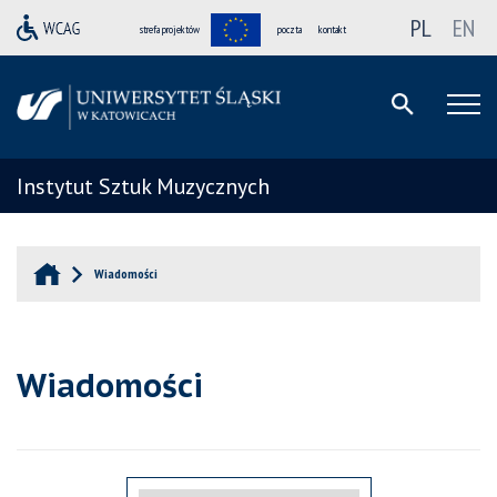
PL
EN
strefa projektów
poczta
kontakt
Instytut Sztuk Muzycznych
Wiadomości
Wiadomości