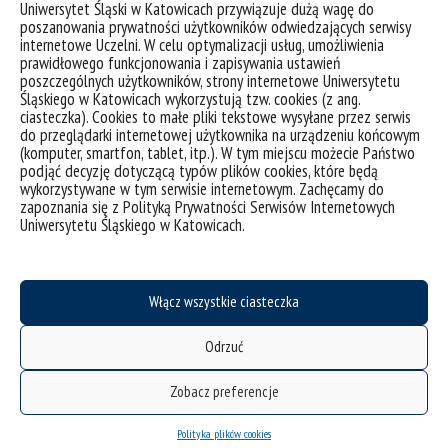
Uniwersytet Śląski w Katowicach przywiązuje dużą wagę do
poszanowania prywatności użytkowników odwiedzających serwisy
internetowe Uczelni. W celu optymalizacji usług, umożliwienia
prawidłowego funkcjonowania i zapisywania ustawień
poszczególnych użytkowników, strony internetowe Uniwersytetu
Śląskiego w Katowicach wykorzystują tzw. cookies (z ang.
ciasteczka). Cookies to małe pliki tekstowe wysyłane przez serwis
do przeglądarki internetowej użytkownika na urządzeniu końcowym
Studenci edukacji artystycznej w zakresie sztuki
(komputer, smartfon, tablet, itp.). W tym miejscu możecie Państwo
muzycznej na festiwalu Fest’U w Saint-Étienne
podjąć decyzję dotyczącą typów plików cookies, które będą
wykorzystywane w tym serwisie internetowym. Zachęcamy do
zapoznania się z Polityką Prywatności Serwisów Internetowych
Uniwersytetu Śląskiego w Katowicach.
kategorie:
wiadomości
Włącz wszystkie ciasteczka
Odrzuć
Zobacz preferencje
Polityka plików cookies