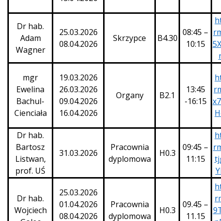
h
Dr hab.
25.03.2026
08:45 –
r
Adam
Skrzypce
B4.30
08.04.2026
10:15
5X
Wagner
mgr
19.03.2026
h
Ewelina
26.03.2026
13:45
rm
Organy
B2.1
Bachul-
09.04.2026
-16:15
x
Cienciała
16.04.2026
H
Dr hab.
h
Bartosz
Pracownia
09:45 –
rm
31.03.2026
H0.3
Listwan,
dyplomowa
11:15
t
prof. UŚ
Y
h
25.03.2026
Dr hab.
r
01.04.2026
Pracownia
09.45 –
Wojciech
H0.3
9
08.04.2026
dyplomowa
11.15