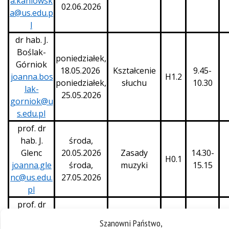
a.kaniowsk
02.06.2026
a@us.edu.p
l
dr hab. J.
Boślak-
poniedziałek,
Górniok
18.05.2026
Kształcenie
9.45-
joanna.bos
H1.2
poniedziałek,
słuchu
10.30
lak-
25.05.2026
gorniok@u
s.edu.pl
prof. dr
hab. J.
środa,
Glenc
20.05.2026
Zasady
14.30-
H0.1
joanna.gle
środa,
muzyki
15.15
nc@us.edu.
27.05.2026
pl
prof. dr
hab. J.
środa,
Szanowni Państwo,