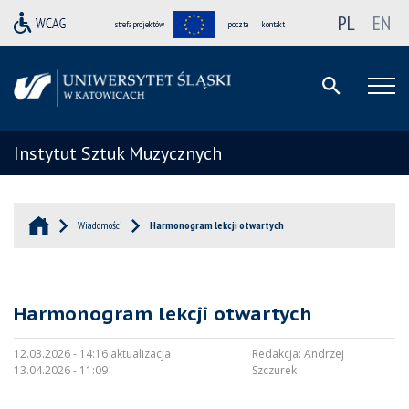
PL
EN
strefa projektów
poczta
kontakt
Instytut Sztuk Muzycznych
Wiadomości
Harmonogram lekcji otwartych
Harmonogram lekcji otwartych
12.03.2026 - 14:16 aktualizacja
Redakcja:
Andrzej
13.04.2026 - 11:09
Szczurek