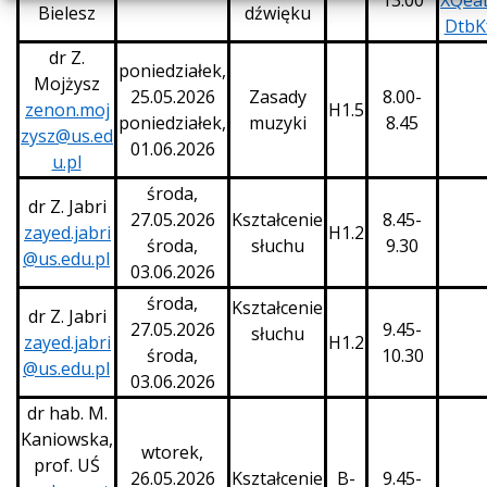
13:00
XQea
Bielesz
dźwięku
DtbK
dr Z.
poniedziałek,
Mojżysz
25.05.2026
Zasady
8.00-
zenon.moj
H1.5
poniedziałek,
muzyki
8.45
zysz@us.ed
01.06.2026
u.pl
środa,
dr Z. Jabri
27.05.2026
Kształcenie
8.45-
zayed.jabri
H1.2
środa,
słuchu
9.30
@us.edu.pl
03.06.2026
środa,
Kształcenie
dr Z. Jabri
27.05.2026
9.45-
słuchu
zayed.jabri
H1.2
środa,
10.30
@us.edu.pl
03.06.2026
dr hab. M.
Kaniowska,
wtorek,
prof. UŚ
26.05.2026
Kształcenie
B-
9.45-