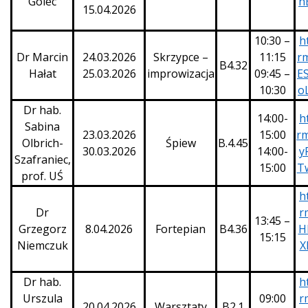
Golec
n
15.04.2026
10:30 –
h
Dr Marcin
24.03.2026
Skrzypce –
11:15
r
B4.32
Hałat
25.03.2026
improwizacja
09:45 –
E
10:30
o
Dr hab.
14:00-
h
Sabina
23.03.2026
15:00
rm
Olbrich-
Śpiew
B.4.45
30.03.2026
14:00-
y
Szafraniec,
15:00
T
prof. UŚ
h
Dr
r
13:45 –
Grzegorz
8.04.2026
Fortepian
B4.36
H
15:15
Niemczuk
X
Dr hab.
h
Urszula
09:00
r
20.04.2026
Warsztaty
B2.1