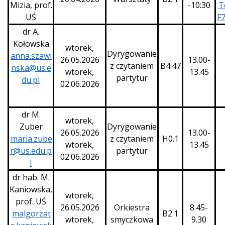
Mizia, prof.
-10:30
T
UŚ
F
dr A.
Kołowska
wtorek,
Dyrygowanie
anna.szawi
26.05.2026
13.00-
z czytaniem
B4.47
nska@us.e
wtorek,
13.45
partytur
du.pl
02.06.2026
dr M.
wtorek,
Zuber
Dyrygowanie
26.05.2026
13.00-
maria.zube
z czytaniem
H0.1
wtorek,
13.45
r@us.edu.p
partytur
02.06.2026
l
dr hab. M.
Kaniowska,
wtorek,
prof. UŚ
26.05.2026
Orkiestra
8.45-
malgorzat
B2.1
wtorek,
smyczkowa
9.30