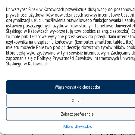
Glenc
20.05.2026
Kształcenie
13.45-
H0.1
joanna.gle
środa,
słuchu
14.30
Uniwersytet Śląski w Katowicach przywiązuje dużą wagę do poszanowa
nc@us.edu.
27.05.2026
prywatności użytkowników odwiedzających serwisy internetowe Uczelni.
optymalizacji usług, umożliwienia prawidłowego funkcjonowania i zapis
pl
ustawień poszczególnych użytkowników, strony internetowe Uniwersyte
Śląskiego w Katowicach wykorzystują tzw. cookies (z ang. ciasteczka). C
to małe pliki tekstowe wysyłane przez serwis do przeglądarki interneto
Kierunek studiów – Muzyka w multimediach
użytkownika na urządzeniu końcowym (komputer, smartfon, tablet, itp.)
miejscu możecie Państwo podjąć decyzję dotyczącą typów plików cooki
które będą wykorzystywane w tym serwisie internetowym. Zachęcamy d
Godziny
zapoznania się z Polityką Prywatności Serwisów Internetowych Uniwers
nr
Link
zajęć
Śląskiego w Katowicach.
Prowadzący
data
Przedmiot
sali
formu
od – do
https
Włącz wszystkie ciasteczka
Mgr
rms.
Solfeż
14:30 –
Paulina
24.03.2026
H2.1
nDM
Odrzuć
Barwy
15:15
Bielesz
KXMA
9
Zobacz preferencje
https
Mgr
Technika
Polityka plików cookies
11:30 –
rms.g
Paulina
26.03.2026
cyfrowa
H2.1