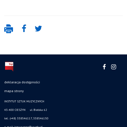
deklaracja dostępności
mapa strony
INSTYTUT SZTUK MUZYCZNYCH
43-400 CIESZYN ul. Bielska 62
tel.: (+48) 338546117, 338546150
e-mail: ismuz.wsne@us.edu.pl