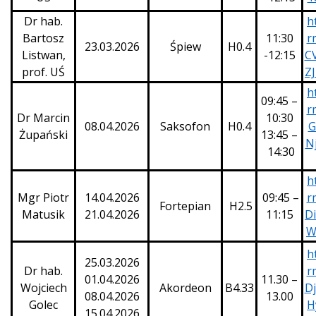
Dr hab.
h
Bartosz
11:30
r
23.03.2026
Śpiew
H0.4
Listwan,
-12:15
C
prof. UŚ
Z
h
09:45 –
r
Dr Marcin
10:30
08.04.2026
Saksofon
H0.4
G
Żupański
13:45 –
N
14:30
h
Mgr Piotr
14.04.2026
09:45 –
r
Fortepian
H2.5
Matusik
21.04.2026
11:15
D
W
h
25.03.2026
Dr hab.
r
01.04.2026
11.30 –
Wojciech
Akordeon
B4.33
D
08.04.2026
13.00
Golec
H
15.04.2026