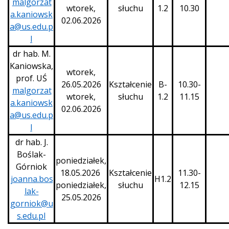
malgorzat
wtorek,
słuchu
1.2
10.30
a.kaniowsk
02.06.2026
a@us.edu.p
l
dr hab. M.
Kaniowska,
wtorek,
prof. UŚ
26.05.2026
Kształcenie
B-
10.30-
malgorzat
wtorek,
słuchu
1.2
11.15
a.kaniowsk
02.06.2026
a@us.edu.p
l
dr hab. J.
Boślak-
poniedziałek,
Górniok
18.05.2026
Kształcenie
11.30-
joanna.bos
H1.2
poniedziałek,
słuchu
12.15
lak-
25.05.2026
gorniok@u
s.edu.pl