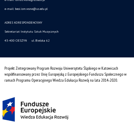
e-mail: beoi.ism.wsne@us.edu.pl
ADRES KORESPONDENCYJNY
Sekretariat Instytutu Sztuk Muzycznych
43-400 CIESZYN ul. Bielska 62
Projekt Zintegrowany Program Rozwoju Uniwersytetu Śląskiego w Katowicach
współfinansowany przez Unię Europejską z Europejskiego Funduszu Społecznego w
ramach Programu Operacyjnego Wiedza Edukacja Rozwój na lata 2014˗2020.