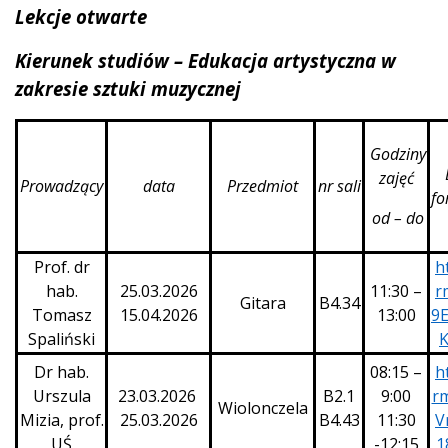
Lekcje otwarte
Kierunek studiów – Edukacja artystyczna w
zakresie sztuki muzycznej
Godziny
zajęć
Prowadzący
data
Przedmiot
nr sali
fo
od – do
Prof. dr
h
hab.
25.03.2026
11:30 –
r
Gitara
B4.34
Tomasz
15.04.2026
13:00
9
Spaliński
K
Dr hab.
08:15 –
h
Urszula
23.03.2026
B2.1
9:00
rm
Wiolonczela
Mizia, prof.
25.03.2026
B4.43
11:30
V
UŚ
-12:15
1