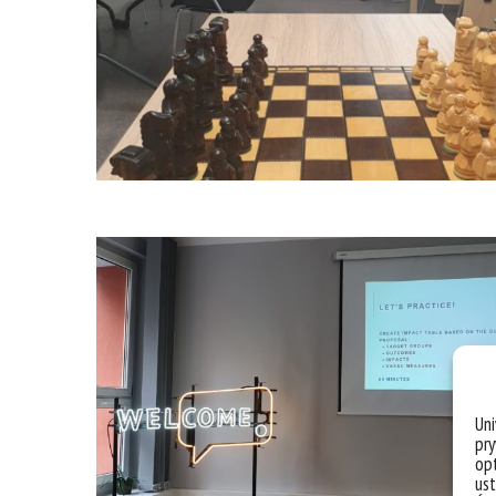
Un
pry
opt
ust