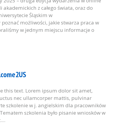
ay 2025 – druga edycja wydarzenia w online
 akademickich z całego świata, oraz do
niwersytecie Śląskim w
 poznać możliwości, jakie stwarza praca w
braliśmy w jednym miejscu informacje o
elcome2US
ge this text. Lorem ipsum dolor sit amet,
, luctus nec ullamcorper mattis, pulvinar
rte szkolenie w j. angielskim dla pracowników
 Tematem szkolenia było pisanie wniosków w
...