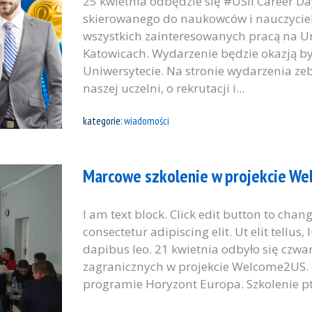
25 kwietnia odbędzie się #USil Career D
skierowanego do naukowców i nauczycieli
wszystkich zainteresowanych pracą na U
Katowicach. Wydarzenie będzie okazją by
Uniwersytecie. Na stronie wydarzenia ze
naszej uczelni, o rekrutacji i...
kategorie:
wiadomości
Marcowe szkolenie w projekcie W
I am text block. Click edit button to chan
consectetur adipiscing elit. Ut elit tellus
dapibus leo. 21 kwietnia odbyło się czwa
zagranicznych w projekcie Welcome2US.
programie Horyzont Europa. Szkolenie pt.