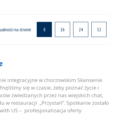
ualności na stronie
8
16
24
32
e
nie integracyjne w chorzowskim Skansenie.
nęliśmy się w czasie, żeby poznać życie i
ów zwiedzanych przez nas wiejskich chat,
 w restauracji „Przystań”. Spotkanie zostało
ith US – profesjonalizacja oferty