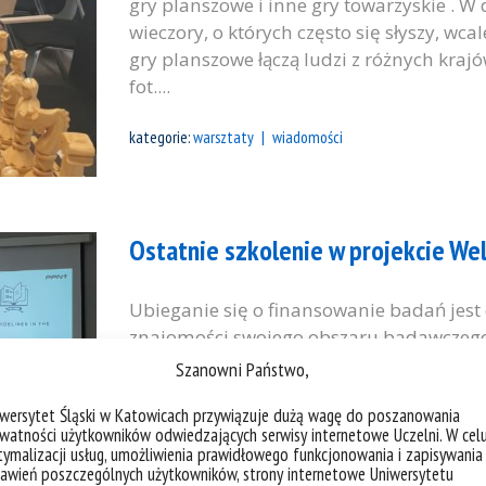
gry planszowe i inne gry towarzyskie . 
wieczory, o których często się słyszy, wc
gry planszowe łączą ludzi z różnych krajó
fot....
kategorie:
warsztaty
wiadomości
Ostatnie szkolenie w projekcie W
Ubieganie się o finansowanie badań jest
znajomości swojego obszaru badawczego
wniosku, który uzyska finansowanie częs
Szanowni Państwo,
wniosków grantowych prowadzone w j. an
iwersytet Śląski w Katowicach przywiązuje dużą wagę do poszanowania
mając możliwość przeprowadzenia jeszcz
watności użytkowników odwiedzających serwisy internetowe Uczelni. W cel
Welcome2US zdecydowaliśmy się na dwud
ymalizacji usług, umożliwienia prawidłowego funkcjonowania i zapisywania
awień poszczególnych użytkowników, strony internetowe Uniwersytetu