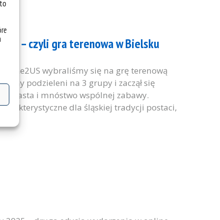
 to
óre
a
zyfr – czyli gra terenowa w Bielsku
lcome2US wybraliśmy się na grę terenową
aliśmy podzieleni na 3 grupy i zaczął się
ie miasta i mnóstwo wspólnej zabawy.
rakterystyczne dla śląskiej tradycji postaci,