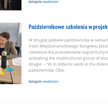
kategorie:
wiadomości
Październikowe szkolenia w proje
W drugiej połowie października w ramac
trzeci Międzynarodowego Kongresu Jakośc
szkolenia dla pracowników zagranicznych
activating the multicultural group of st
drugie – “AI in didactic work in the div
października. Oba...
kategorie:
wiadomości