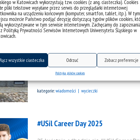
skiego w Katowicach wykorzystują tzw. cookies (z ang. ciasteczka). Cookies
kategorie:
wiadomości
e pliki tekstowe wysyłane przez serwis do przeglądarki internetowej
tkownika na urządzeniu końcowym (komputer, smartfon, tablet, itp.). W tym
jscu możecie Państwo podjąć decyzję dotyczącą typów plików cookies, kt
dą wykorzystywane w tym serwisie internetowym. Zachęcamy do zapoznani
Malowanie, opowiadanie historii i s
 z Polityką Prywatności Serwisów Internetowych Uniwersytetu Śląskiego w
towicach.
W sobotę 17 maja w ramach projektu We
do Bielska-Białej. Tuż po przyjeździe zost
wyścig z czasem, a przy okazji poznawan
łącz wszystkie ciasteczka
Odrzuć
Zobacz preferencje
Chodząc po mieście spotykaliśmy różne cha
Polityka plików cookies
które krótko opowiadały nam o sobie i...
kategorie:
wiadomości
wycieczki
#USil Career Day 2025