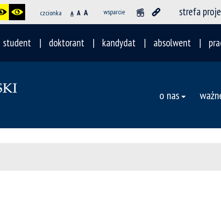
strefa proj
A
wsparcie
czcionka
A
A
student
doktorant
kandydat
absolwent
pra
o nas
ważne