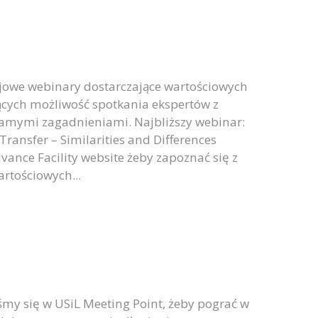
jowe webinary dostarczające wartościowych
jących możliwość spotkania ekspertów z
samymi zagadnieniami. Najbliższy webinar:
ransfer – Similarities and Differences
ance Facility website żeby zapoznać się z
artościowych...
śmy się w USiL Meeting Point, żeby pograć w