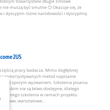
W dobrym towarzystwie długie zimowe
ale nie muszą być smutne 🙂 Okazuje się, że
w i dyscyplin różne narodowości i dyscypliny.
elcome2US
 częścią pracy badacza. Mimo dogłębnej
 i wykorzystywanych metod napisanie
to jest sporym wyzwaniem. Szkolenia pisania
gielskim nie są łatwo dostępne, dlatego
e jednego szkolenia w ramach projektu
u
niowe, warsztatowe...