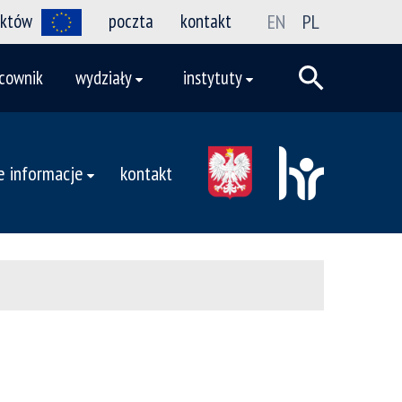
ektów
poczta
kontakt
EN
PL
cownik
wydziały
instytuty
 informacje
kontakt