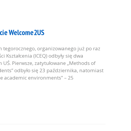
kcie Welcome2US
h tegorocznego, organizowanego już po raz
i Kształcenia (ICEQ) odbyły się dwa
 UŚ. Pierwsze, zatytułowane „Methods of
udents” odbyło się 23 października, natomiast
erse academic environments” – 25