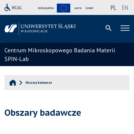
PL
EN
strefa projektów
poczta
kontakt
Centrum Mikroskopowego Badania Materii
SPIN-Lab
Obszary badawcze
Obszary badawcze