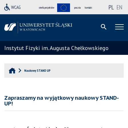
PL
EN
strefa projektów
poczta
kontakt
Instytut Fizyki im. Augusta Chełkowskiego
Naukowy STAND UP
Zapraszamy na wyjątkowy naukowy STAND-
UP!