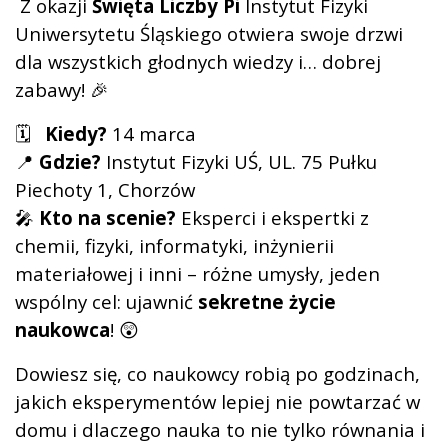
Z okazji
Święta Liczby Pi
Instytut Fizyki
Uniwersytetu Śląskiego otwiera swoje drzwi
dla wszystkich głodnych wiedzy i… dobrej
zabawy! 🎉
🗓
Kiedy?
14 marca
📍
Gdzie?
Instytut Fizyki UŚ, UL. 75 Pułku
Piechoty 1, Chorzów
🎤
Kto
na scenie?
Eksperci i ekspertki z
chemii, fizyki, informatyki, inżynierii
materiałowej i inni – różne umysły, jeden
wspólny cel: ujawnić
sekretne życie
naukowca
! 😲
Dowiesz się, co naukowcy robią po godzinach,
jakich eksperymentów lepiej nie powtarzać w
domu i dlaczego nauka to nie tylko równania i