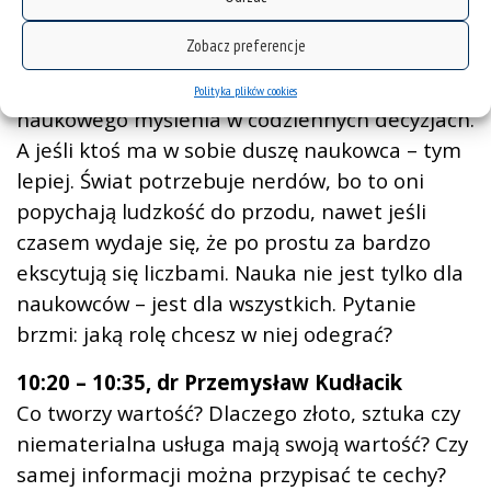
technologii po klimat i gospodarkę. Możemy
Zobacz preferencje
nie prowadzić badań, ale powinniśmy
rozumieć ich znaczenie i uczyć się korzystać z
Polityka plików cookies
naukowego myślenia w codziennych decyzjach.
A jeśli ktoś ma w sobie duszę naukowca – tym
lepiej. Świat potrzebuje nerdów, bo to oni
popychają ludzkość do przodu, nawet jeśli
czasem wydaje się, że po prostu za bardzo
ekscytują się liczbami. Nauka nie jest tylko dla
naukowców – jest dla wszystkich. Pytanie
brzmi: jaką rolę chcesz w niej odegrać?
10:20 – 10:35, dr Przemysław Kudłacik
Co tworzy wartość? Dlaczego złoto, sztuka czy
niematerialna usługa mają swoją wartość? Czy
samej informacji można przypisać te cechy?