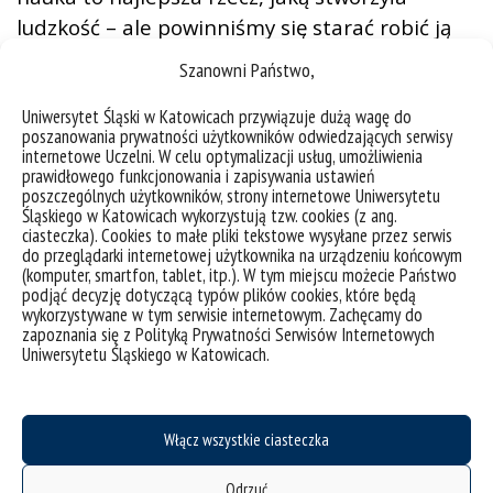
ludzkość – ale powinniśmy się starać robić ją
jeszcze lepiej. Czy to oznacza, że wszyscy
Szanowni Państwo,
powinniśmy zostać naukowcami?
Uniwersytet Śląski w Katowicach przywiązuje dużą wagę do
Niekoniecznie. Zanim podejmiesz taką decyzję,
poszanowania prywatności użytkowników odwiedzających serwisy
warto dokładnie przyjrzeć się wszystkim
internetowe Uczelni. W celu optymalizacji usług, umożliwienia
prawidłowego funkcjonowania i zapisywania ustawień
„zapisom drobnym drukiem”. Konsekwencje
poszczególnych użytkowników, strony internetowe Uniwersytetu
wyboru kariery naukowej mogą być
Śląskiego w Katowicach wykorzystują tzw. cookies (z ang.
ciasteczka). Cookies to małe pliki tekstowe wysyłane przez serwis
poważniejsze niż kredyt hipoteczny czy nawet
do przeglądarki internetowej użytkownika na urządzeniu końcowym
wybory prezydenckie. To nie tylko zawód, ale
(komputer, smartfon, tablet, itp.). W tym miejscu możecie Państwo
podjąć decyzję dotyczącą typów plików cookies, które będą
sposób życia, wymagający poświęcenia,
wykorzystywane w tym serwisie internetowym. Zachęcamy do
cierpliwości i umiejętności radzenia sobie z
zapoznania się z Polityką Prywatności Serwisów Internetowych
Uniwersytetu Śląskiego w Katowicach.
ciągłymi porażkami. Czy istnieje jednak trzecia
droga? Niekoniecznie musimy stawać się
naukowcami, ale ignorowanie nauki to
Włącz wszystkie ciasteczka
ryzykowna opcja. Wiedza naukowa wpływa na
każdy aspekt naszego życia – od medycyny i
Odrzuć