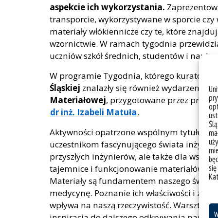
aspekcie ich wykorzystania.
Zaprezentow
transporcie, wykorzystywane w sporcie czy
materiały włókiennicze czy te, które znajdu
wzornictwie. W ramach tygodnia przewidzia
uczniów szkół średnich, studentów i naukow
W programie Tygodnia, którego kuratorem
Śląskiej
znalazły się również wydarzenia 
Un
pry
Materiałowej
, przygotowane przez praco
opt
dr inż. Izabeli Matuła
.
ust
Ślą
Aktywności opatrzone wspólnym tytułem
„
mał
uży
uczestnikom fascynującego świata inżynieri
mie
przyszłych inżynierów, ale także dla wszys
bę
się
tajemnice i funkcjonowanie materiałów, któ
Ka
Materiały są fundamentem naszego świata 
medycynę. Poznanie ich właściwości i zasto
wpływa na naszą rzeczywistość. Warsztaty t
W
inspiracja do dalszego odkrywania nauki i 