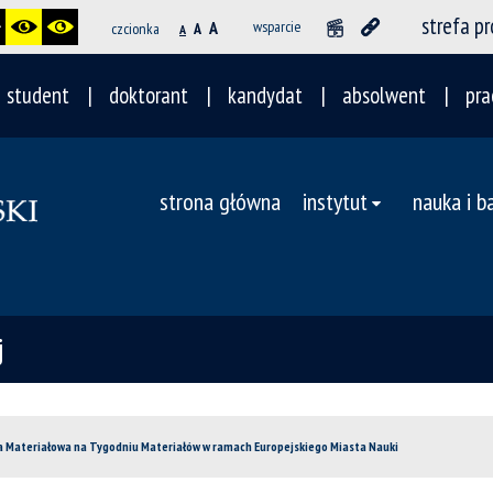
strefa p
A
wsparcie
czcionka
A
A
student
doktorant
kandydat
absolwent
pra
strona główna
instytut
nauka i b
j
ia Materiałowa na Tygodniu Materiałów w ramach Europejskiego Miasta Nauki