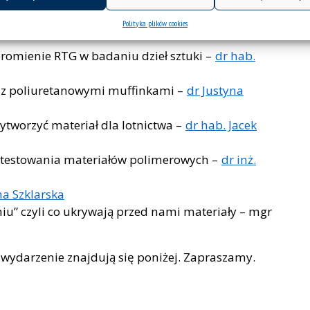
Polityka plików cookies
e ścieżki:
promienie RTG w badaniu dzieł sztuki –
dr hab.
y z poliuretanowymi muffinkami –
dr Justyna
wytworzyć materiał dla lotnictwa –
dr hab. Jacek
y testowania materiałów polimerowych –
dr inż.
a Szklarska
iu” czyli co ukrywają przed nami materiały – mgr
a wydarzenie znajdują się poniżej. Zapraszamy.