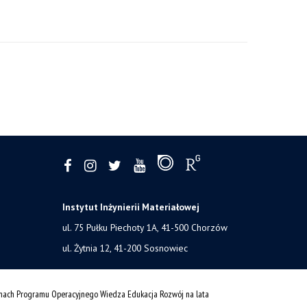
Instytut Inżynierii Materiałowej
ul. 75 Pułku Piechoty 1A, 41-500 Chorzów
ul. Żytnia 12, 41-200 Sosnowiec
amach Programu Operacyjnego Wiedza Edukacja Rozwój na lata