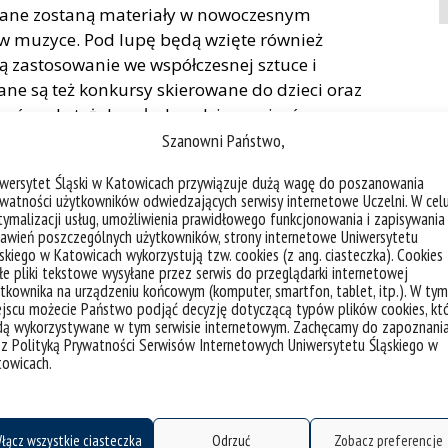
ane zostaną materiały w nowoczesnym
 w muzyce. Pod lupę będą wzięte również
ją zastosowanie we współczesnej sztuce i
ne są też konkursy skierowane do dzieci oraz
ców, ale też do całych rodzin, seniorów.
Szanowni Państwo,
 jest
dr inż. Tomasz Pawlik z Politechniki
organizowane przez
Instytut Inżynierii
iwersytet Śląski w Katowicach przywiązuje dużą wagę do poszanowania
watności użytkowników odwiedzających serwisy internetowe Uczelni. W cel
wników naszego Instytutu pod przewodnictwem
ymalizacji usług, umożliwienia prawidłowego funkcjonowania i zapisywania
awień poszczególnych użytkowników, strony internetowe Uniwersytetu
skiego w Katowicach wykorzystują tzw. cookies (z ang. ciasteczka). Cookies
Tajniki materiałów”
będą miały na celu odkrycie
e pliki tekstowe wysyłane przez serwis do przeglądarki internetowej
tkownika na urządzeniu końcowym (komputer, smartfon, tablet, itp.). W tym
i materiałowej. To wyjątkowa okazja dla
jscu możecie Państwo podjąć decyzję dotyczącą typów plików cookies, kt
tkich ciekawych świata dorosłych, aby poznać
dą wykorzystywane w tym serwisie internetowym. Zachęcamy do zapoznani
 z Polityką Prywatności Serwisów Internetowych Uniwersytetu Śląskiego w
re otaczają nas na co dzień.
towicach.
– od budownictwa, przez elektronikę, po
sowań to klucz do zrozumienia, jak technologia
o nie tylko dawka praktycznej wiedzy, ale również
łącz wszystkie ciasteczka
Odrzuć
Zobacz preferencje
technologii.