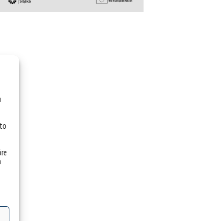
u
 to
óre
a