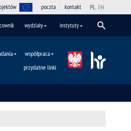
rojektów
poczta
kontakt
PL
EN
cownik
wydziały
instytuty
adania
współpraca
przydatne linki