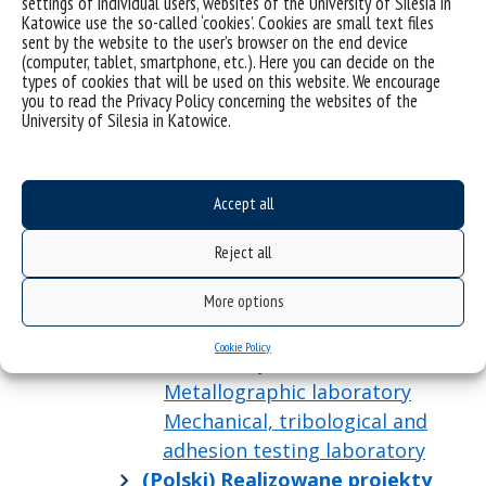
settings of individual users, websites of the University of Silesia in
Laboratory of Powder
Katowice use the so-called ‘cookies’. Cookies are small text files
Metallurgy Research and
sent by the website to the user’s browser on the end device
(computer, tablet, smartphone, etc.). Here you can decide on the
Technology
types of cookies that will be used on this website. We encourage
Laboratory of Ceramics
you to read the Privacy Policy concerning the websites of the
University of Silesia in Katowice.
Technology
Thermal Research Laboratory
Laboratory of Smart Materials
Accept all
Conjugated Materials
Laboratory
Reject all
Microscopic Preparation
Laboratory
More options
Scanning Electron Microscopy
Cookie Policy
Laboratory
Metallographic laboratory
Mechanical, tribological and
adhesion testing laboratory
(Polski) Realizowane projekty