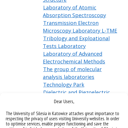
Laboratory of Atomic
Absorption Spectroscopy
Transmission Electron
Microscopy Laboratory L-TME
Tribology and Exploational
Tests Laboratory
Laboratory of Advanced
Electrochemical Methods
The group of molecular
analysis laboratories
Technology Park
Dielectric and Piezoelectric
Research Laboratory
Dear Users,
Electrochemical Testing
The University of Silesia in Katowice attaches great importance to
Laboratory
respecting the privacy of users visiting University websites. In order
Laboratory of Thermoanalysis
to optimise services, enable proper functioning and save the