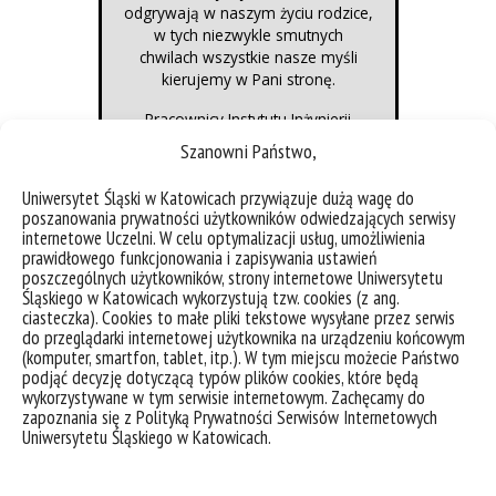
odgrywają w naszym życiu rodzice,
w tych niezwykle smutnych
chwilach wszystkie nasze myśli
kierujemy w Pani stronę.
Pracownicy Instytutu Inżynierii
Materiałowej
Szanowni Państwo,
Uniwersytet Śląski w Katowicach przywiązuje dużą wagę do
poszanowania prywatności użytkowników odwiedzających serwisy
internetowe Uczelni. W celu optymalizacji usług, umożliwienia
prawidłowego funkcjonowania i zapisywania ustawień
poszczególnych użytkowników, strony internetowe Uniwersytetu
Śląskiego w Katowicach wykorzystują tzw. cookies (z ang.
Msza żałobna odbędzie się w środę
ciasteczka). Cookies to małe pliki tekstowe wysyłane przez serwis
00
11 grudnia 2024 o godzinie 9
do przeglądarki internetowej użytkownika na urządzeniu końcowym
w Parafii Ścięcia Św. Jana Chrzciciela
(komputer, smartfon, tablet, itp.). W tym miejscu możecie Państwo
Mysłowice, ul. Mieczysława Jastruna
podjąć decyzję dotyczącą typów plików cookies, które będą
15
wykorzystywane w tym serwisie internetowym. Zachęcamy do
zapoznania się z Polityką Prywatności Serwisów Internetowych
Uniwersytetu Śląskiego w Katowicach.