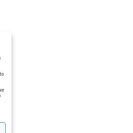
u
 to
óre
a