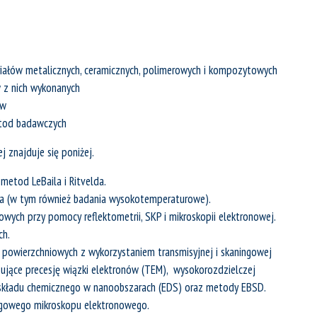
riałów metalicznych, ceramicznych, polimerowych i kompozytowych
w z nich wykonanych
ów
etod badawczych
j znajduje się poniżej.
 metod LeBaila i Ritvelda.
wa (w tym również badania wysokotemperaturowe).
wych przy pomocy reflektometrii, SKP i mikroskopii elektronowej.
ch.
w powierzchniowych z wykorzystaniem transmisyjnej i skaningowej
sujące precesję wiązki elektronów (TEM), wysokorozdzielczej
a składu chemicznego w nanoobszarach (EDS) oraz metody EBSD.
ingowego mikroskopu elektronowego.