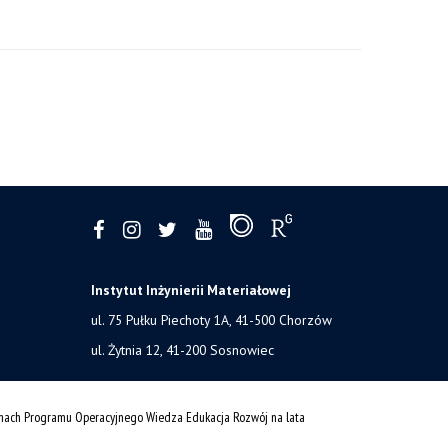
Instytut Inżynierii Materiałowej
ul. 75 Pułku Piechoty 1A, 41-500 Chorzów
ul. Żytnia 12, 41-200 Sosnowiec
amach Programu Operacyjnego Wiedza Edukacja Rozwój na lata