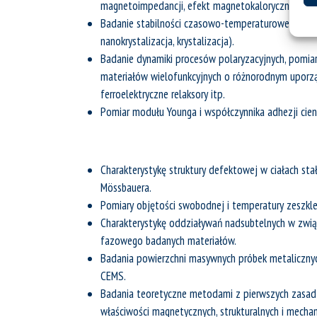
magnetoimpedancji, efekt magnetokaloryczny itp.
Badanie stabilności czasowo-temperaturowej magnet
nanokrystalizacja, krystalizacja).
Badanie dynamiki procesów polaryzacyjnych, pomiar 
materiałów wielofunkcyjnych o różnorodnym uporząd
ferroelektryczne relaksory itp.
Pomiar modułu Younga i współczynnika adhezji cie
Charakterystykę struktury defektowej w ciałach sta
Mössbauera.
Pomiary objętości swobodnej i temperatury zeszkle
Charakterystykę oddziaływań nadsubtelnych w związ
fazowego badanych materiałów.
Badania powierzchni masywnych próbek metaliczn
CEMS.
Badania teoretyczne metodami z pierwszych zasad 
właściwości magnetycznych, strukturalnych i mech