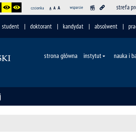
strefa p
A
wsparcie
czcionka
A
A
student
doktorant
kandydat
absolwent
pra
strona główna
instytut
nauka i b
j