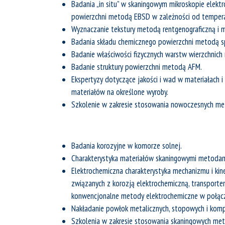
Badania „in situ” w skaningowym mikroskopie elek
powierzchni metodą EBSD w zależności od tempera
Wyznaczanie tekstury metodą rentgenograficzną i
Badania składu chemicznego powierzchni metodą sp
Badanie właściwości fizycznych warstw wierzchnich
Badanie struktury powierzchni metodą AFM.
Ekspertyzy dotyczące jakości i wad w materiałach 
materiałów na określone wyroby.
Szkolenie w zakresie stosowania nowoczesnych m
Badania korozyjne w komorze solnej.
Charakterystyka materiałów skaningowymi metodam
Elektrochemiczna charakterystyka mechanizmu i kine
związanych z korozją elektrochemiczną, transport
konwencjonalne metody elektrochemiczne w połącze
Nakładanie powłok metalicznych, stopowych i ko
Szkolenia w zakresie stosowania skaningowych met