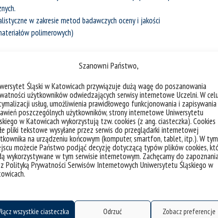
znych.
listyczne w zakresie metod badawczych oceny i jakości
 materiałów polimerowych)
Szanowni Państwo,
ów metali i ich stopów.
ym kompozytów z frakcją faz kwazikrystalicznych.
iwersytet Śląski w Katowicach przywiązuje dużą wagę do poszanowania
watności użytkowników odwiedzających serwisy internetowe Uczelni. W cel
(w tym monokrystalicznych nadstopów niklu) metodami
ymalizacji usług, umożliwienia prawidłowego funkcjonowania i zapisywania
awień poszczególnych użytkowników, strony internetowe Uniwersytetu
skiego w Katowicach wykorzystują tzw. cookies (z ang. ciasteczka). Cookies
e pliki tekstowe wysyłane przez serwis do przeglądarki internetowej
ryształów metodą Bonda.
tkownika na urządzeniu końcowym (komputer, smartfon, tablet, itp.). W tym
jscu możecie Państwo podjąć decyzję dotyczącą typów plików cookies, kt
dą wykorzystywane w tym serwisie internetowym. Zachęcamy do zapoznani
 z Polityką Prywatności Serwisów Internetowych Uniwersytetu Śląskiego w
kkich (taśmy amorficzne typu melt spinning, proszki (nanoproszki)
towicach.
czne) – pomiar statycznych i dynamicznych krzywych
sowana nasycenia, temperatury Curie, zespolonej przenikalności
rwacja struktury domenowej, rozkład strat magnetycznych, pomiar
łącz wszystkie ciasteczka
Odrzuć
Zobacz preferencje