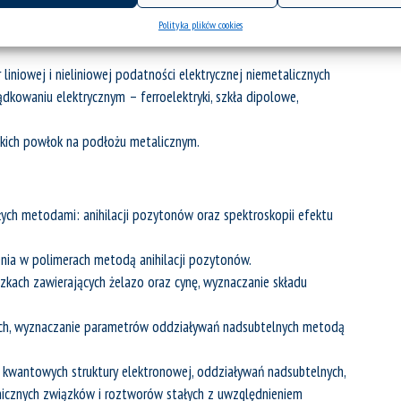
Polityka plików cookies
ycznych materiałów amorficznych (relaksacja strukturalna,
liniowej i nieliniowej podatności elektrycznej niemetalicznych
kowaniu elektrycznym – ferroelektryki, szkła dipolowe,
nkich powłok na podłożu metalicznym.
łych metodami: anihilacji pozytonów oraz spektroskopii efektu
nia w polimerach metodą anihilacji pozytonów.
kach zawierających żelazo oraz cynę, wyznaczanie składu
ych, wyznaczanie parametrów oddziaływań nadsubtelnych metodą
kwantowych struktury elektronowej, oddziaływań nadsubtelnych,
anicznych związków i roztworów stałych z uwzględnieniem