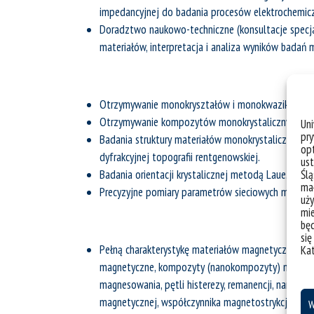
impedancyjnej do badania procesów elektrochemic
Doradztwo naukowo-techniczne (konsultacje specja
materiałów, interpretacja i analiza wyników badań
Otrzymywanie monokryształów i monokwazikryształ
Otrzymywanie kompozytów monokrystalicznych, w t
Un
pry
Badania struktury materiałów monokrystalicznych 
opt
dyfrakcyjnej topografii rentgenowskiej.
ust
Badania orientacji krystalicznej metodą Laue.
Ślą
mał
Precyzyjne pomiary parametrów sieciowych monok
uży
mie
bę
się
Pełną charakterystykę materiałów magnetycznie mię
Ka
magnetyczne, kompozyty (nanokompozyty) magnety
magnesowania, pętli histerezy, remanencji, namagne
magnetycznej, współczynnika magnetostrykcji, obse
W