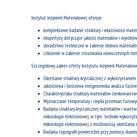
Instytut Inżynierii Materiałowej oferuje:
kompleksowe badanie struktury i właściwości mate
ekspertyzy dotyczące jakości materiałów i wyrobó
doradztwo techniczne w zakresie doboru materiał
szkolenie w zakresie stosowania nowoczesnych m
Szczegółowy zakres oferty Instytutu Inżynierii Materiałowe
Określanie struktury krystalicznej z wykorzystaniem
Jakościowa i ilościowa rentgenowska analiza fazo
Charakterystyka struktury materiałów cienkowarstwo
Wyznaczanie temperatury i ciepła przemian fazowy
Badania struktury krystalicznej materiałów i warst
mikroskopii elektronowej, w tym: techniki wykorzyt
mikroskopii elektronowej z możliwością określani
Badania topografii powierzchni przy pomocy skan