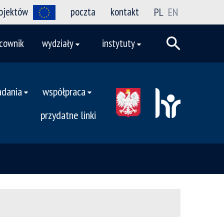
rojektów
poczta
kontakt
PL
EN
cownik
wydziały
instytuty
adania
współpraca
przydatne linki