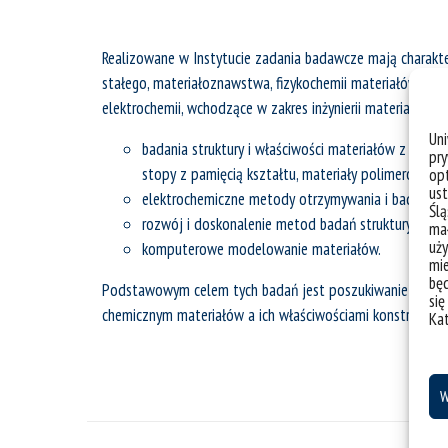
Realizowane w Instytucie zadania badawcze mają charakter 
stałego, materiałoznawstwa, fizykochemii materiałów, che
elektrochemii, wchodzące w zakres inżynierii materiałowej 
Un
badania struktury i właściwości materiałów z uwzgl
pry
stopy z pamięcią kształtu, materiały polimerowe),
opt
ust
elektrochemiczne metody otrzymywania i badania m
Ślą
rozwój i doskonalenie metod badań struktury atomo
mał
uży
komputerowe modelowanie materiałów.
mie
bę
Podstawowym celem tych badań jest poszukiwanie i inter
się
chemicznym materiałów a ich właściwościami konstrukcyjn
Ka
W