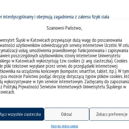
interdyscyplinarny i obejmują zagadnienia z zakresu fizyki ciała
mii i technologii polimerów oraz niektórych problemów
Szanowni Państwo,
i nauki o materiałach i ukierunkowane są na:
iwersytet Śląski w Katowicach przywiązuje dużą wagę do poszanowania
ędnieniem badań powierzchni (materiały metaliczne, biomateriały,
watności użytkowników odwiedzających serwisy internetowe Uczelni. W cel
ymalizacji usług, umożliwienia prawidłowego funkcjonowania i zapisywania
awień poszczególnych użytkowników, strony internetowe Uniwersytetu
ateriałów,
skiego w Katowicach wykorzystują tzw. cookies (z ang. ciasteczka). Cookies
wej, elektronowej i właściwości materiałów,
e pliki tekstowe wysyłane przez serwis do przeglądarki internetowej
tkownika na urządzeniu końcowym (komputer, smartfon, tablet, itp.). W tym
jscu możecie Państwo podjąć decyzję dotyczącą typów plików cookies, kt
dą wykorzystywane w tym serwisie internetowym. Zachęcamy do zapoznani
pretowanie związków pomiędzy realną mikrostrukturą, składem
 z Polityką Prywatności Serwisów Internetowych Uniwersytetu Śląskiego w
ymi i funkcjonalnymi oraz poszukiwanie obszarów ich zastosowań.
towicach.
łącz wszystkie ciasteczka
Odrzuć
Zobacz preferencje
Polityka plików cookies