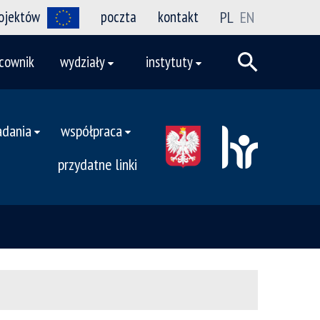
rojektów
poczta
kontakt
PL
EN
cownik
wydziały
instytuty
adania
współpraca
przydatne linki