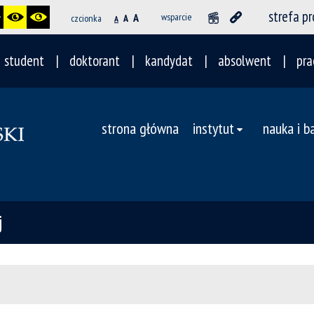
strefa p
A
wsparcie
czcionka
A
A
student
doktorant
kandydat
absolwent
pra
strona główna
instytut
nauka i b
j