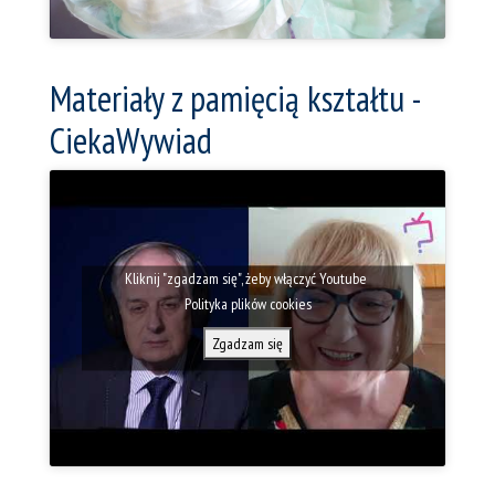
Materiały z pamięcią kształtu -
CiekaWywiad
Kliknij "zgadzam się", żeby włączyć Youtube
Polityka plików cookies
Zgadzam się