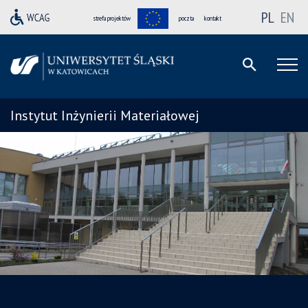
PL
EN
strefa projektów
poczta
kontakt
Instytut Inżynierii Materiałowej