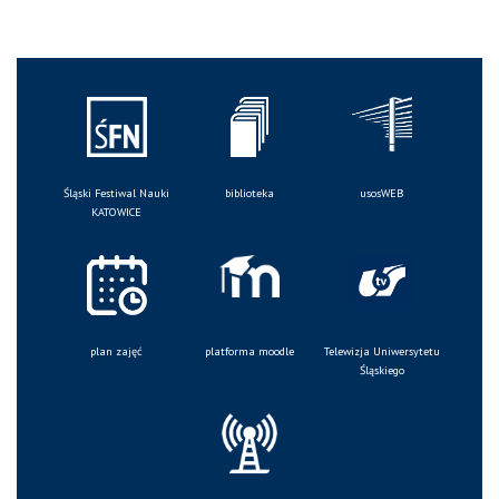
Śląski Festiwal Nauki
biblioteka
usosWEB
KATOWICE
plan zajęć
platforma moodle
Telewizja Uniwersytetu
Śląskiego