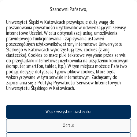
Kategoria tematyczna
Szanowni Państwo,
IIM
IIM - Posiedzenia Rady Naukowej
Uniwersytet Śląski w Katowicach przywiązuje dużą wagę do
poszanowania prywatności użytkowników odwiedzających serwisy
internetowe Uczelni. W celu optymalizacji usług, umożliwienia
prawidłowego funkcjonowania i zapisywania ustawień
poszczególnych użytkowników, strony internetowe Uniwersytetu
Śląskiego w Katowicach wykorzystują tzw. cookies (z ang.
Posiedzenie Rady Naukowej IIM
ciasteczka). Cookies to małe pliki tekstowe wysyłane przez serwis
do przeglądarki internetowej użytkownika na urządzeniu końcowym
(komputer, smartfon, tablet, itp.). W tym miejscu możecie Państwo
podjąć decyzję dotyczącą typów plików cookies, które będą
wykorzystywane w tym serwisie internetowym. Zachęcamy do
zapoznania się z Polityką Prywatności Serwisów Internetowych
Uniwersytetu Śląskiego w Katowicach.
Włącz wszystkie ciasteczka
Odrzuć