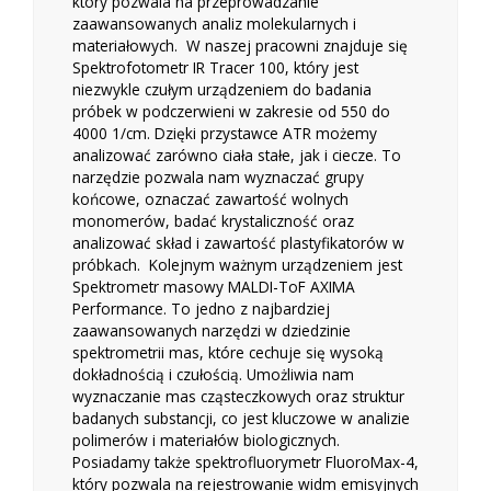
który pozwala na przeprowadzanie
zaawansowanych analiz molekularnych i
materiałowych. W naszej pracowni znajduje się
Spektrofotometr IR Tracer 100, który jest
niezwykle czułym urządzeniem do badania
próbek w podczerwieni w zakresie od 550 do
4000 1/cm. Dzięki przystawce ATR możemy
analizować zarówno ciała stałe, jak i ciecze. To
narzędzie pozwala nam wyznaczać grupy
końcowe, oznaczać zawartość wolnych
monomerów, badać krystaliczność oraz
analizować skład i zawartość plastyfikatorów w
próbkach. Kolejnym ważnym urządzeniem jest
Spektrometr masowy MALDI-ToF AXIMA
Performance. To jedno z najbardziej
zaawansowanych narzędzi w dziedzinie
spektrometrii mas, które cechuje się wysoką
dokładnością i czułością. Umożliwia nam
wyznaczanie mas cząsteczkowych oraz struktur
badanych substancji, co jest kluczowe w analizie
polimerów i materiałów biologicznych.
Posiadamy także spektrofluorymetr FluoroMax-4,
który pozwala na rejestrowanie widm emisyjnych