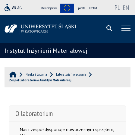
PL
EN
strefa projektów
poczta
kontakt
Instytut Inżynierii Materiałowej
Nauka i badania
Laboratoria i pracownie
Zespół Laboratoriów Analityki Molekularnej
O laboratorium
Nasz zespół dysponuje nowoczesnym sprzętem,