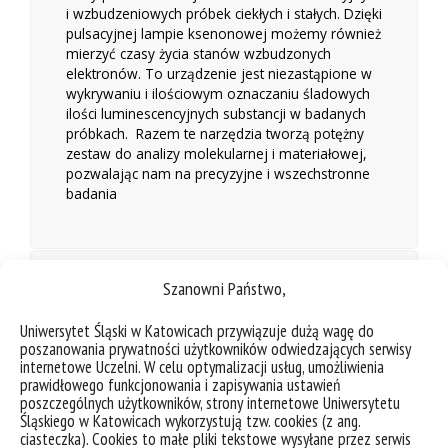
i wzbudzeniowych próbek ciekłych i stałych. Dzięki
pulsacyjnej lampie ksenonowej możemy również
mierzyć czasy życia stanów wzbudzonych
elektronów. To urządzenie jest niezastąpione w
wykrywaniu i ilościowym oznaczaniu śladowych
ilości luminescencyjnych substancji w badanych
próbkach. Razem te narzędzia tworzą potężny
zestaw do analizy molekularnej i materiałowej,
pozwalając nam na precyzyjne i wszechstronne
badania
Wyposażenie
Szanowni Państwo,
Kontakt
Uniwersytet Śląski w Katowicach przywiązuje dużą wagę do
poszanowania prywatności użytkowników odwiedzających serwisy
internetowe Uczelni. W celu optymalizacji usług, umożliwienia
prawidłowego funkcjonowania i zapisywania ustawień
Galeria
poszczególnych użytkowników, strony internetowe Uniwersytetu
Śląskiego w Katowicach wykorzystują tzw. cookies (z ang.
ciasteczka). Cookies to małe pliki tekstowe wysyłane przez serwis