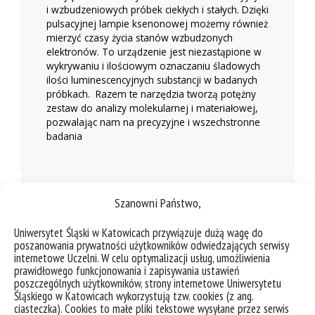
i wzbudzeniowych próbek ciekłych i stałych. Dzięki
pulsacyjnej lampie ksenonowej możemy również
mierzyć czasy życia stanów wzbudzonych
elektronów. To urządzenie jest niezastąpione w
wykrywaniu i ilościowym oznaczaniu śladowych
ilości luminescencyjnych substancji w badanych
próbkach. Razem te narzędzia tworzą potężny
zestaw do analizy molekularnej i materiałowej,
pozwalając nam na precyzyjne i wszechstronne
badania
Wyposażenie
Szanowni Państwo,
Kontakt
Uniwersytet Śląski w Katowicach przywiązuje dużą wagę do
poszanowania prywatności użytkowników odwiedzających serwisy
internetowe Uczelni. W celu optymalizacji usług, umożliwienia
prawidłowego funkcjonowania i zapisywania ustawień
Galeria
poszczególnych użytkowników, strony internetowe Uniwersytetu
Śląskiego w Katowicach wykorzystują tzw. cookies (z ang.
ciasteczka). Cookies to małe pliki tekstowe wysyłane przez serwis