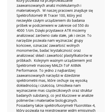
który pozwala na przeprowadzanie
zaawansowanych analiz molekularnych i
materiałowych. W naszej pracowni znajduje się
Spektrofotometr IR Tracer 100, który jest
niezwykle czułym urządzeniem do badania
próbek w podczerwieni w zakresie od 550 do
4000 1/cm. Dzięki przystawce ATR możemy
analizować zarówno ciała stałe, jak i ciecze. To
narzędzie pozwala nam wyznaczać grupy
końcowe, oznaczać zawartość wolnych
monomerów, badać krystaliczność oraz
analizować skład i zawartość plastyfikatorów w
próbkach. Kolejnym ważnym urządzeniem jest
Spektrometr masowy MALDI-ToF AXIMA
Performance. To jedno z najbardziej
zaawansowanych narzędzi w dziedzinie
spektrometrii mas, które cechuje się wysoką
dokładnością i czułością. Umożliwia nam
wyznaczanie mas cząsteczkowych oraz struktur
badanych substancji, co jest kluczowe w analizie
polimerów i materiałów biologicznych.
Posiadamy także spektrofluorymetr FluoroMax-4,
który pozwala na rejestrowanie widm emisyjnych