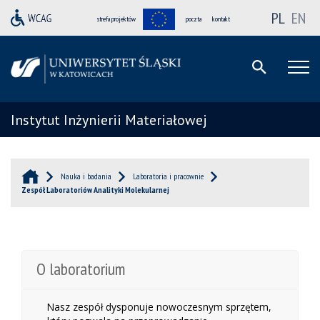
PL
EN
strefa projektów
poczta
kontakt
Instytut Inżynierii Materiałowej
Nauka i badania
Laboratoria i pracownie
Zespół Laboratoriów Analityki Molekularnej
O laboratorium
Nasz zespół dysponuje nowoczesnym sprzętem,