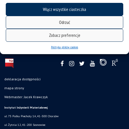
kategorie:
tematy badawcze
Włącz wszystkie ciasteczka
tagi :
materiały porowate
metalurgia proszków
modyfikacja powierzchni
nanokompozyty
stopy tytanu
Odrzuć
Zobacz preferencje
Polityka plików cookies
deklaracja dostępności
mapa strony
Webmaster: Jacek Krawczyk
Instytut Inżynierii Materiałowej
ul. 75 Pułku Piechoty 1A, 41-500 Chorzów
ul. Żytnia 12, 41-200 Sosnowiec