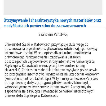
Otrzymywanie i charakterystyka nowych materiałów oraz
modyfikacja ich powierzchni do zaawansowanych
zastosowań inżynierskich
Szanowni Państwo,
Opis tematuSkład zespołuOpis tematu Lider: dr
Uniwersytet Śląski w Katowicach przywiązuje dużą wagę do
poszanowania prywatności użytkowników odwiedzających serwisy
hab. Grzegorz Dercz, prof. UŚ Głównym celem
internetowe Uczelni. W celu optymalizacji usług, umożliwienia
proponowanego projektu jest wytworzenie
prawidłowego funkcjonowania i zapisywania ustawień
innowacyjnych materiałów z przeznaczeniem do
poszczególnych użytkowników, strony internetowe Uniwersytetu
Śląskiego w Katowicach wykorzystują tzw. cookies (z ang.
zaawansowanych zastosowań inżynierskich w tym
ciasteczka). Cookies to małe pliki tekstowe wysyłane przez serwis
biomedycznych. Ponadto, zostanie określony wpływ
do przeglądarki internetowej użytkownika na urządzeniu końcowym
zastosowanych pierwiastków stopowych na skład
(komputer, smartfon, tablet, itp.). W tym miejscu możecie Państwo
podjąć decyzję dotyczącą typów plików cookies, które będą
fazowy, mikrostrukturę, porowatość, wybrane
wykorzystywane w tym serwisie internetowym. Zachęcamy do
właściwości mechaniczne oraz odporność korozyjną
zapoznania się z Polityką Prywatności Serwisów Internetowych
Uniwersytetu Śląskiego w Katowicach.
otrzymanych materiałów, w szczególności stopów
na bazie tytanu. Wybrane...