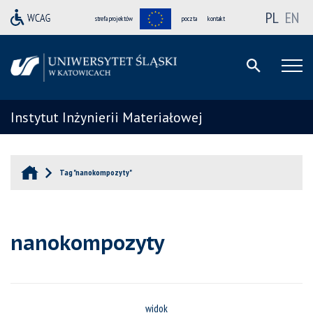
PL
EN
strefa projektów
poczta
kontakt
Instytut Inżynierii Materiałowej
Tag "nanokompozyty"
nanokompozyty
widok