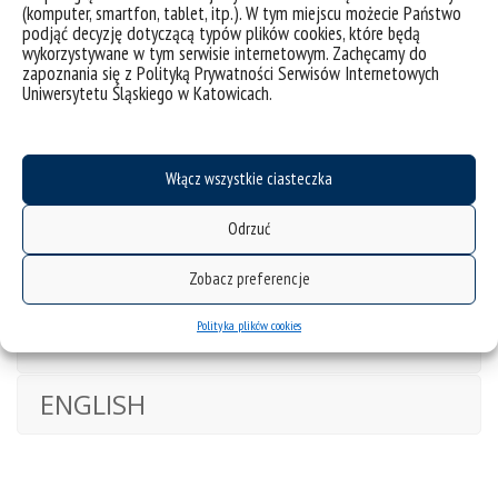
ISBN 978-83-226-1829-5 ; Magic in popular
(komputer, smartfon, tablet, itp.). W tym miejscu możecie Państwo
podjąć decyzję dotyczącą typów plików cookies, które będą
narratives. Peter Lang GmbH. Berlin 2021, ss.
wykorzystywane w tym serwisie internetowym. Zachęcamy do
218 s. ISBN 978-3-631-84035-1 (tłumaczenie
zapoznania się z Polityką Prywatności Serwisów Internetowych
Jan Pytalski).
Uniwersytetu Śląskiego w Katowicach.
Językowy obraz świata w etnokulturze Śląska
Cieszyńskiego. PROprint. Czeski Cieszyn 2001,
ss. 159. ISBN 80-238-7627-9.
Włącz wszystkie ciasteczka
Przynależność do organizacji i towarzystw
naukowych:
Odrzuć
Polskie Towarzystwo Ludoznawcze – oddział
cieszyński,
Zobacz preferencje
CASA (Česká Asociace pro Sociální
Antropologii).
Polityka plików cookies
ENGLISH