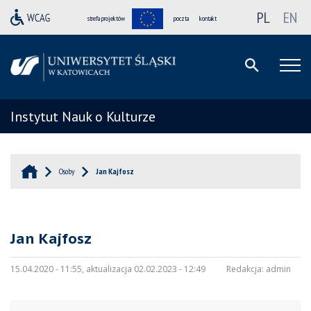
PL
EN
strefa projektów
poczta
kontakt
Instytut Nauk o Kulturze
Osoby
Jan Kajfosz
Jan Kajfosz
15.04.2020 - 11:55, aktualizacja 02.02.2023 - 12:49
Redakcja:
admin