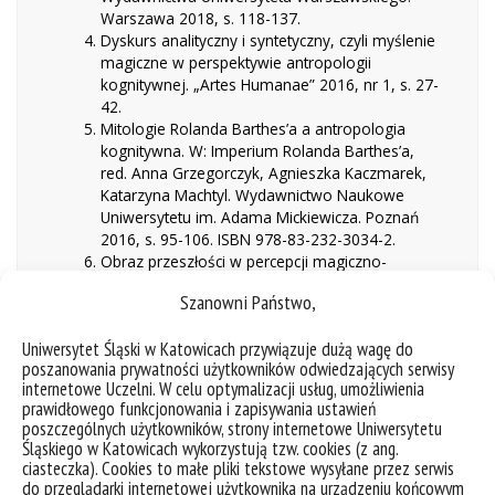
Warszawa 2018, s. 118-137.
Dyskurs analityczny i syntetyczny, czyli myślenie
magiczne w perspektywie antropologii
kognitywnej. „Artes Humanae” 2016, nr 1, s. 27-
42.
Mitologie Rolanda Barthes’a a antropologia
kognitywna. W: Imperium Rolanda Barthes’a,
red. Anna Grzegorczyk, Agnieszka Kaczmarek,
Katarzyna Machtyl. Wydawnictwo Naukowe
Uniwersytetu im. Adama Mickiewicza. Poznań
2016, s. 95-106. ISBN 978-83-232-3034-2.
Obraz przeszłości w percepcji magiczno-
mitycznej, czyli pamięć w działaniu. „Politeja”
Szanowni Państwo,
2015, nr 35, s. 27-40.
Powrócić do początku, czyli jak kultura maskuje
Uniwersytet Śląski w Katowicach przywiązuje dużą wagę do
swoją zmienność? „Sprawy Narodowościowe.
poszanowania prywatności użytkowników odwiedzających serwisy
Seria Nowa” 2015, z. 46, s. 107-122.
internetowe Uczelni. W celu optymalizacji usług, umożliwienia
Miejsce folkloru w konstruowaniu
prawidłowego funkcjonowania i zapisywania ustawień
współczesnego świata. „Kultura Popularna”
poszczególnych użytkowników, strony internetowe Uniwersytetu
2012, nr 3, s. 44-60.
Śląskiego w Katowicach wykorzystują tzw. cookies (z ang.
Magia w potocznej narracji. Wydawnictwo
ciasteczka). Cookies to małe pliki tekstowe wysyłane przez serwis
Uniwersytetu Śląskiego. Katowice 2009, ss. 314.
do przeglądarki internetowej użytkownika na urządzeniu końcowym