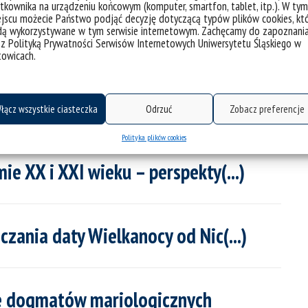
tkownika na urządzeniu końcowym (komputer, smartfon, tablet, itp.). W tym
logii, duchowości chrześcija(...)
jscu możecie Państwo podjąć decyzję dotyczącą typów plików cookies, kt
dą wykorzystywane w tym serwisie internetowym. Zachęcamy do zapoznani
 z Polityką Prywatności Serwisów Internetowych Uniwersytetu Śląskiego w
towicach.
yczna (1956-1992) a teologia
łącz wszystkie ciasteczka
Odrzuć
Zobacz preferencje
Polityka plików cookies
e XX i XXI wieku – perspekty(...)
liczania daty Wielkanocy od Nic(...)
je dogmatów mariologicznych