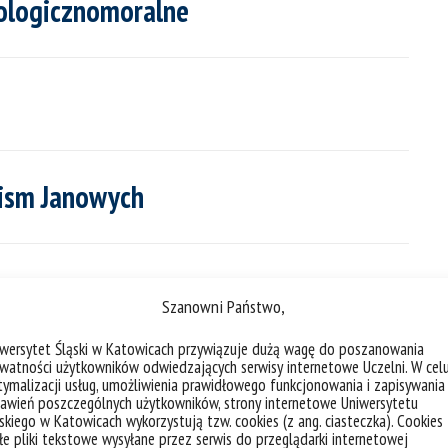
eologicznomoralne
 Pism Janowych
yznań o globalizację solida(...)
Szanowni Państwo,
iwersytet Śląski w Katowicach przywiązuje dużą wagę do poszanowania
watności użytkowników odwiedzających serwisy internetowe Uczelni. W cel
ich
ymalizacji usług, umożliwienia prawidłowego funkcjonowania i zapisywania
awień poszczególnych użytkowników, strony internetowe Uniwersytetu
skiego w Katowicach wykorzystują tzw. cookies (z ang. ciasteczka). Cookies
e pliki tekstowe wysyłane przez serwis do przeglądarki internetowej