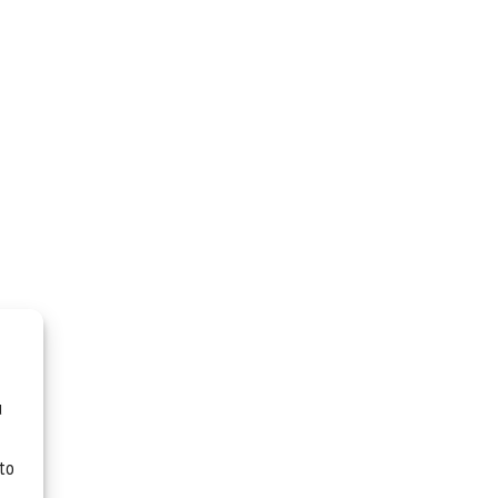
u
 to