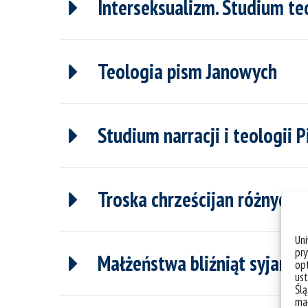
Interseksualizm. Studium t
Teologia pism Janowych
Studium narracji i teologii
Troska chrześcijan różnych w
Un
pry
Małżeństwa bliźniąt syjamsk
opt
ust
Ślą
mał