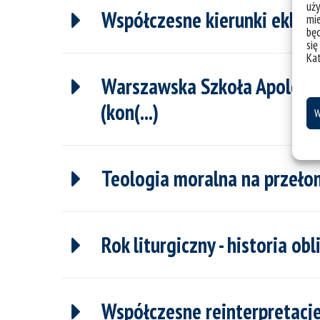
uży
Współczesne kierunki eklezjo
mie
bę
się
Ka
Warszawska Szkoła Apologet
(kon(...)
W
Teologia moralna na przełomi
Rok liturgiczny - historia ob
Współczesne reinterpretac