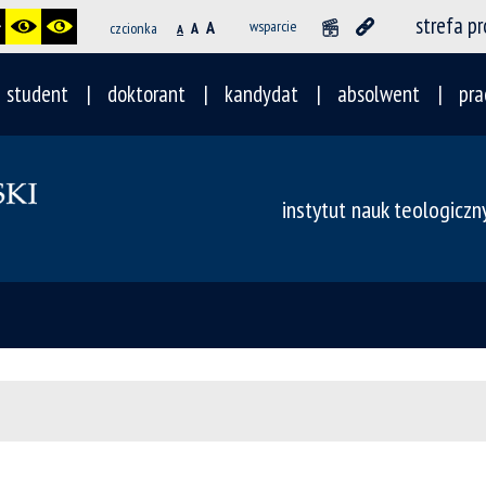
strefa p
A
wsparcie
czcionka
A
A
student
doktorant
kandydat
absolwent
pra
instytut nauk teologiczn