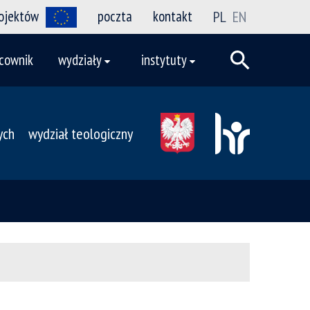
rojektów
poczta
kontakt
PL
EN
cownik
wydziały
instytuty
ych
wydział teologiczny