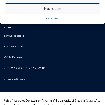
More options
Cookie Policy
Data availability statement
sitemap
Instytut Pedagogiki
ul. Grażyńskiego 53,
40-126 Katowice
tel. 32 35 99 709 tel./fax 32 35 99 811
e-mail:
pips@us.edu.pl
Project "Integrated Development Program of the University of Silesia in Katowice" co-