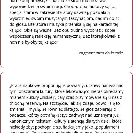
duch komparatystyki – każda ze stron ma możliwość
wypowiedzenia swoich racji. Chociaż obaj autorzy są […]
specjalistami w zakresie literatury dawnej, pozwalają
wybrzmieć swoim muzycznym fascynacjom, dać im dojść
do głosu. Literatura i muzyka przenikają się na kartach tej
książki. Obie są ważne. Bez obu trudno wyobrazić sobie
współczesną refleksję humanistyczną. Bez którejkolwiek z
nich nie byłoby tej książki”
Fragment
Intro do książki
„Prace naukowe proponujące poważny, uczciwy namysł nad
tymi obszarami kultury, które lekceważąco nieraz określamy
mianem kultury „niskiej”, cały czas przyjmowane są u nas z
chłodną rezerwą. Na szczęście, jak się zdaje, powoli się to
zmienia, i myślę, że również dlatego, że głos zabierają ci
badacze, którzy potrafią łączyć zachwyt nad uznanymi już,
kanonicznymi tekstami kultury z atencją dla tych dzieł, które
niekiedy zbyt pochopnie szufladkujemy jako „popularne” i
„masowe”. Zwłaszcza nurt kontrkulturowy w Polsce zaczyna