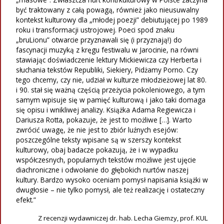
być traktowany z całą powagą, również jako nieusuwalny
kontekst kulturowy dla „młodej poezji” debiutującej po 1989
roku i transformacji ustrojowej. Poeci spod znaku
„bruLionu” otwarcie przyznawali się (i przyznają!) do
fascynacji muzyką z kręgu festiwalu w Jarocinie, na równi
stawiając doświadczenie lektury Mickiewicza czy Herberta i
słuchania tekstów Republiki, Siekiery, Pidżamy Porno. Czy
tego chcemy, czy nie, udział w kulturze młodzieżowej lat 80.
i 90. stał się ważną częścią przeżycia pokoleniowego, a tym
samym wpisuje się w pamięć kulturową i jako taki domaga
się opisu i wnikliwej analizy. Książka Adama Regiewicza i
Dariusza Rotta, pokazuje, że jest to możliwe […]. Warto
zwrócić uwagę, że nie jest to zbiór luźnych esejów:
poszczególne teksty wpisane są w szerszy kontekst
kulturowy, obaj badacze pokazują, że i w wypadku
współczesnych, popularnych tekstów możliwe jest ujęcie
diachroniczne i odwołanie do głębokich nurtów naszej
kultury. Bardzo wysoko oceniam pomysł napisania książki w
dwugłosie – nie tylko pomysł, ale też realizację i ostateczny
efekt.”
Z recenzji wydawniczej dr. hab. Lecha Giemzy, prof. KUL