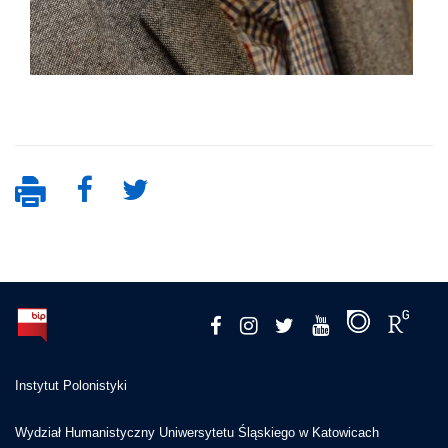
Instytut Polonistyki
Wydział Humanistyczny Uniwersytetu Śląskiego w Katowicach